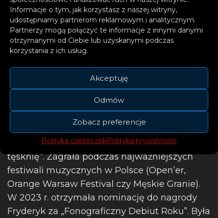
Informacje o tym, jak korzystasz z naszej witryny,
udostępniamy partnerom reklamowym i analitycznym.
Partnerzy mogą połączyć te informacje z innymi danymi
otrzymanymi od Ciebie lub uzyskanymi podczas
korzystania z ich usług.
Zalia, czyli Julia Zarzecka – nagrodzona w
Akceptuję
2026 r. dwoma Fryderykami polska
Odmów
wokalistka, autorka tekstów i kompozytorka.
Jest absolwentką Vocal Performance and
Zobacz preferencje
Songwriting na BIMM w Londynie. W 2022 r.
Polityka ciasteczek
Polityka prywatności
wydała swój debiutancki album „kocham i
tęsknię”. Zagrała podczas najważniejszych
festiwali muzycznych w Polsce (Open’er,
Orange Warsaw Festival czy Męskie Granie).
W 2023 r. otrzymała nominację do nagrody
Fryderyk za „Fonograficzny Debiut Roku”. Była