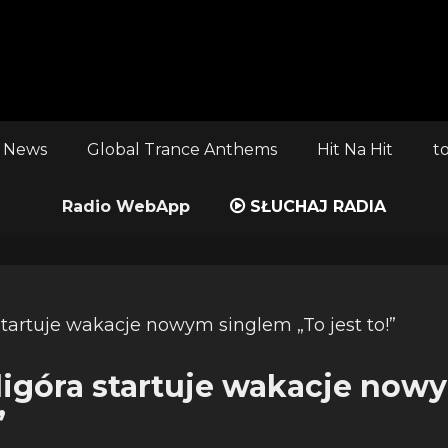
 News
Global Trance Anthems
Hit Na Hit
t
Radio WebApp
SŁUCHAJ RADIA
igóra startuje wakacje now
”