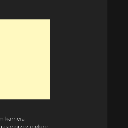
rym kamera
rasie przez piękne,