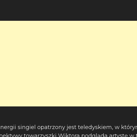
nergii singiel opatrzony jest teledyskiem, w któ
ektywy towarzyszki Wiktora podgląda artystę w t