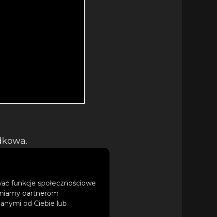
dkowa.
ści”. Młody artysta
h spisuje obserwacje
historii spisanych
ować funkcje społecznościowe
tępniamy partnerom
ch, a przy tym
anymi od Ciebie lub