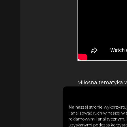
Miłosna tematyka w
Nadchodzący album b
wcieli się tym raze
okołozwiązkowych sy
Na naszej stronie wykorzystuj
i analizować ruch w naszej wi
w miłosnych listach
reklamowym i analitycznym. 
uniwersalnych.
uzyskanymi podczas korzystan