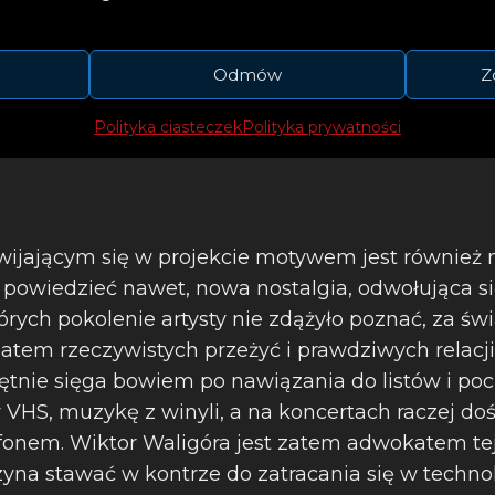
Odmów
Z
Polityka ciasteczek
Polityka prywatności
wijającym się w projekcie motywem jest również n
powiedzieć nawet, nowa nostalgia, odwołująca si
órych pokolenie artysty nie zdążyło poznać, za ś
iatem rzeczywistych przeżyć i prawdziwych relacj
ętnie sięga bowiem po nawiązania do listów i p
 VHS, muzykę z winyli, a na koncertach raczej do
onem. Wiktor Waligóra jest zatem adwokatem tej
zyna stawać w kontrze do zatracania się w techno