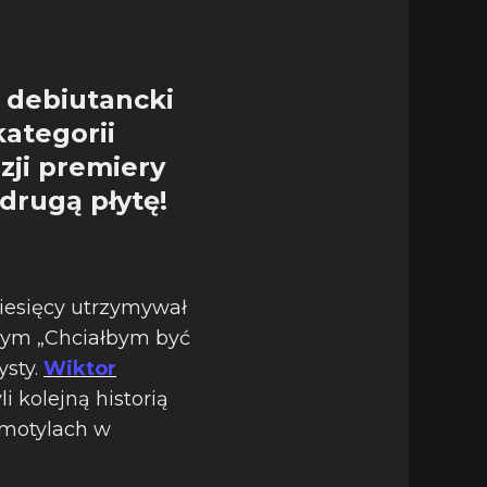
j debiutancki
ategorii
zji premiery
 drugą płytę!
miesięcy utrzymywał
ywnym „Chciałbym być
ysty.
Wiktor
 kolejną historią
 motylach w