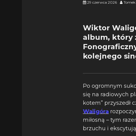
29 czerwca 2026
Tomek 
Wiktor Waligó
album, który
Fonograficzny
kolejnego sin
Po ogromnym sukces
się na radiowych pl
kotem” przyszedł c
Waligóra
rozpoczyn
miłosną – tym raze
brzuchu i ekscytuj