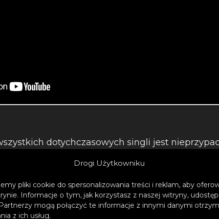
szystkich dotychczasowych singli jest nieprzypa
ędzie bowiem nosił tytuł „Krótkie historie o miło
Drogi Użytkowniku
m w rolę narratora i myśliciela, który w piosenkac
tuacji, emocji i doświadczeń. Zupełnie jak zbiór 
emy pliki cookie do spersonalizowania treści i reklam, aby ofer
trynie. Informacje o tym, jak korzystasz z naszej witryny, udos
 różnych ludzi – jednocześnie dojmująco osobisty
Partnerzy mogą połączyć te informacje z innymi danymi otrzym
ia z ich usług.