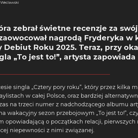
Weclawski
ra zebrał świetne recenzje za swó
 zaowocował nagrodą Fryderyka w k
 Debiut Roku 2025. Teraz, przy oka
gla „To jest to!”, artysta zapowiada
ie singla „Cztery pory roku”, który przez kilka 
aylistach w całej Polsce, oraz bardziej alternat
zas na trzeci numer z nadchodzącego albumu art
a wakacyjny sezon przebojowym „To jest to!”, czyli
m opowiadającą o początkach relacji, pierwszych
ącej niepewności z nimi związanej.