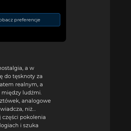
obacz preferencje
ostalgia, a w
ę do tęsknoty za
wiatem realnym, a
i między ludźmi.
ocztówek, analogowe
świadcza, niż…
 części pokolenia
logiach i szuka