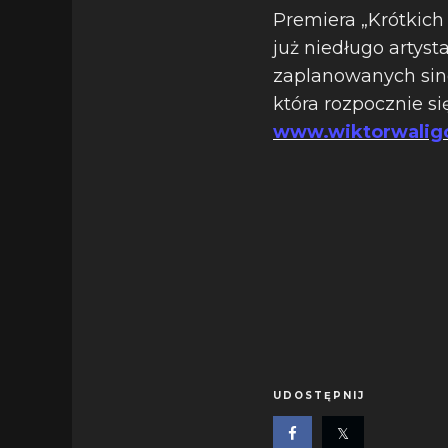
Premiera „Krótkich 
już niedługo artyst
zaplanowanych singl
która rozpocznie si
www.wiktorwaligo
UDOSTĘPNIJ