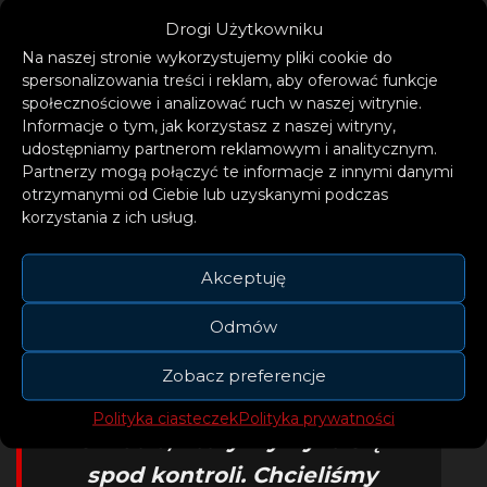
Drogi Użytkowniku
Na naszej stronie wykorzystujemy pliki cookie do
spersonalizowania treści i reklam, aby oferować funkcje
społecznościowe i analizować ruch w naszej witrynie.
Informacje o tym, jak korzystasz z naszej witryny,
udostępniamy partnerom reklamowym i analitycznym.
– Nigdy wcześniej nie byliśmy
Partnerzy mogą połączyć te informacje z innymi danymi
otrzymanymi od Ciebie lub uzyskanymi podczas
tak pewni piosenki, jak w
korzystania z ich usług.
przypadku „Bedroom Exile”.
Reprezentuje wszystko, czym
Akceptuję
chcemy być jako zespół. To
Odmów
opowieść o znalezieniu
spokoju ducha w
Zobacz preferencje
chaotycznym, przytłaczającym
Polityka ciasteczek
Polityka prywatności
świecie, który wymyka się
spod kontroli. Chcieliśmy