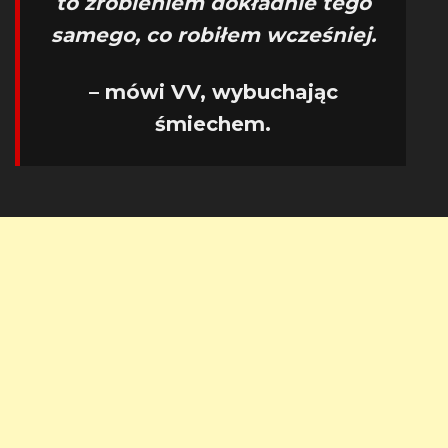
to zrobieniem dokładnie tego
samego, co robiłem wcześniej.
– mówi VV, wybuchając
śmiechem.