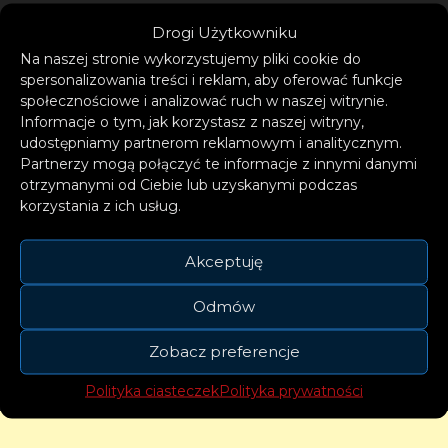
rozpocznie tourne od Bristolu w O2
Drogi Użytkowniku
Academy, następnie 11 marca wystąpi w
Na naszej stronie wykorzystujemy pliki cookie do
Nothingam w Rock City, 13 marca przed
spersonalizowania treści i reklam, aby oferować funkcje
społecznościowe i analizować ruch w naszej witrynie.
publicznością w Glasgow – Glasgow
Informacje o tym, jak korzystasz z naszej witryny,
Garage, 14 marca odwiedzi Manchester z
udostępniamy partnerom reklamowym i analitycznym.
Partnerzy mogą połączyć te informacje z innymi danymi
koncertem w O2 Ritz Manchester, i
otrzymanymi od Ciebie lub uzyskanymi podczas
zakończy tourne ostatnim występem w
korzystania z ich usług.
Londynie 15 marca w O2 Forum Kentish
Akceptuję
Town. Bilety dostępne są na każdy z
koncertów, już w ilości limitowanej do
Odmów
nabycia
TUTAJ
.
Zobacz preferencje
Polityka ciasteczek
Polityka prywatności