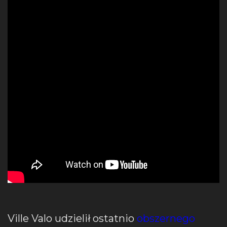
Ville Valo udzielił ostatnio
obszernego