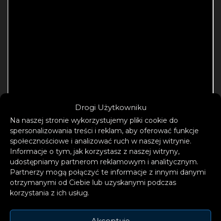
Drogi Użytkowniku
Na naszej stronie wykorzystujemy pliki cookie do
spersonalizowania treści i reklam, aby oferować funkcje
społecznościowe i analizować ruch w naszej witrynie.
Informacje o tym, jak korzystasz z naszej witryny,
Nowy singiel uderza w inną nutę niż
udostępniamy partnerom reklamowym i analitycznym.
imponującym soulowy „Comfortable” i
Partnerzy mogą połączyć te informacje z innymi danymi
otrzymanymi od Ciebie lub uzyskanymi podczas
pokazuje wpływy R&B w jego muzyce.
korzystania z ich usług.
Warstwa instrumentalna bazuje na basowym
groovie, po którym Victor podróżuje pewnie,
Akceptuję