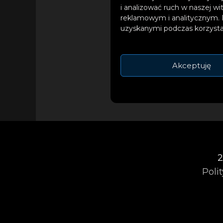
i analizować ruch w naszej wi
reklamowym i analitycznym. 
uzyskanymi podczas korzystan
Nawigacja
Akceptuję
Bój się Boga 
wpisu
2
Poli