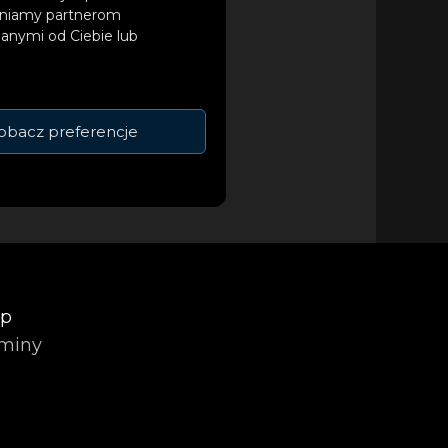
tępniamy partnerom
anymi od Ciebie lub
obacz preferencje
Dwa Kroki
op
miny