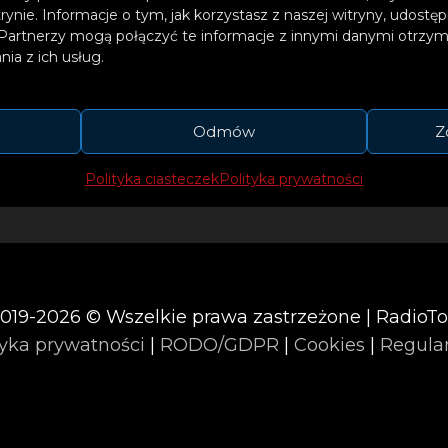
trynie. Informacje o tym, jak korzystasz z naszej witryny, udos
Partnerzy mogą połączyć te informacje z innymi danymi otrzym
ia z ich usług.
Odmów
Z
dziewczyno
Polityka ciasteczek
Polityka prywatności
019-2026 © Wszelkie prawa zastrzeżone | RadioT
tyka prywatności
|
RODO/GDPR
|
Cookies
|
Regula