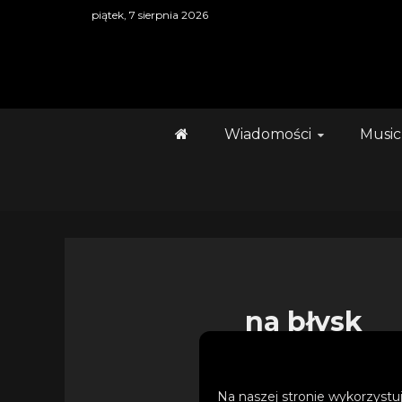
Skip
piątek, 7 sierpnia 2026
to
content
Wiadomości
Music
na błysk
UDOSTĘPNIJ
Na naszej stronie wykorzystuj