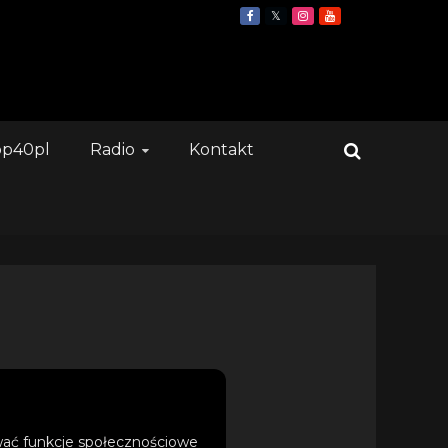
op40pl
Radio
Kontakt
ować funkcje społecznościowe