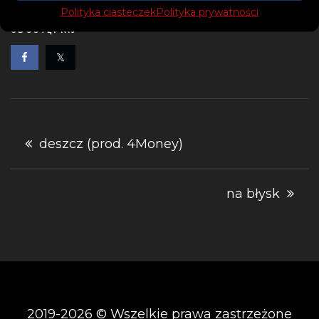
Polityka ciasteczek
Polityka prywatności
UDOSTĘPNIJ
Nawigacja
deszcz (prod. 4Money)
wpisu
na błysk
2019-2026 © Wszelkie prawa zastrzeżone