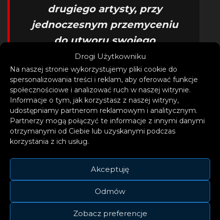
drugiego artysty, przy
jednoczesnym przemyceniu
do utworu swojego
charakterystycznego stylu.
Drogi Użytkowniku
Na naszej stronie wykorzystujemy pliki cookie do
Wierzę, że stworzyliśmy
spersonalizowania treści i reklam, aby oferować funkcje
unikatowe połączenie w tej
społecznościowe i analizować ruch w naszej witrynie.
Informacje o tym, jak korzystasz z naszej witryny,
piosence i nie mogę się
udostępniamy partnerom reklamowym i analitycznym.
doczekać Waszych reakcji
Partnerzy mogą połączyć te informacje z innymi danymi
otrzymanymi od Ciebie lub uzyskanymi podczas
korzystania z ich usług.
– tak o współpracy opowiada
Ben Cristovao.
Akceptuję
Odmów
Zobacz preferencje