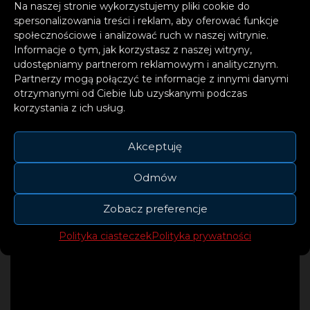
Na naszej stronie wykorzystujemy pliki cookie do
zmobilizowały się do wniesienia wkładu, a
spersonalizowania treści i reklam, aby oferować funkcje
także sponsor trasy Binance, który przekazał
społecznościowe i analizować ruch w naszej witrynie.
Informacje o tym, jak korzystasz z naszej witryny,
funduszowi 2 miliony dolarów. Pierwsza
udostępniamy partnerom reklamowym i analitycznym.
dotacja w wysokości 2 milionów dolarów
Partnerzy mogą połączyć te informacje z innymi danymi
zostanie przeznaczona na pomoc w nagłych
otrzymanymi od Ciebie lub uzyskanymi podczas
korzystania z ich usług.
wypadkach w zakresie żywności i żywienia w
najbardziej zagrożonych regionach Etiopii.
Akceptuję
Odmów
Zobacz preferencje
Polityka ciasteczek
Polityka prywatności