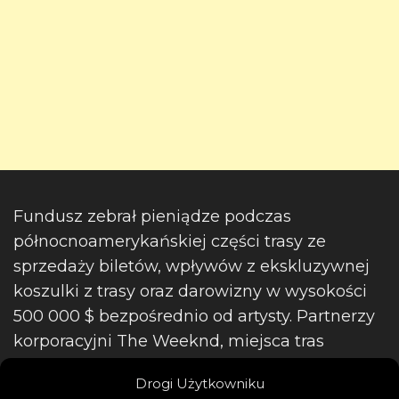
Fundusz zebrał pieniądze podczas
północnoamerykańskiej części trasy ze
sprzedaży biletów, wpływów z ekskluzywnej
koszulki z trasy oraz darowizny w wysokości
500 000 $ bezpośrednio od artysty. Partnerzy
korporacyjni The Weeknd, miejsca tras
koncertowych, zarząd World Food Program
Drogi Użytkowniku
USA i osoby wspierające również