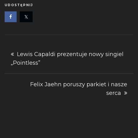
UDOSTĘPNIJ
Nawigacja
Lewis Capaldi prezentuje nowy singiel
„Pointless”
wpisu
Felix Jaehn poruszy parkiet i nasze
serca