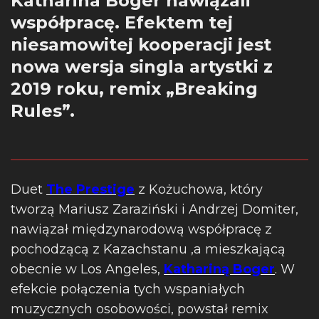
Katharina Boger nawiązali
współpracę. Efektem tej
niesamowitej kooperacji jest
nowa wersja singla artystki z
2019 roku, remix „Breaking
Rules”.
Duet
The Prestige
z Kożuchowa, który
tworzą Mariusz Zaraziński i Andrzej Domiter,
nawiązał międzynarodową współpracę z
pochodzącą z Kazachstanu ,a mieszkającą
obecnie w Los Angeles,
Kathariną Boger
. W
efekcie połączenia tych wspaniałych
muzycznych osobowości, powstał remix