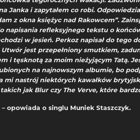
końcówka tegorocznych wakacji. Zadzwon
a Janka i zapytałem co robi. Odpowiedzia
ądam z okna księżyc nad Rakowcem”. Zains
o napisania refleksyjnego tekstu o końców
echodzi w jesień. Perkoz napisał do tego d
 Utwór jest przepełniony smutkiem, zadu
em i tęsknotą za moim nieżyjącym Tatą. Je
lubionych na najnowszym albumie, bo po
 mi nastrój niektórych kawałków brytyjsk
, takich jak Blur czy The Verve, które bardzo
– opowiada o singlu Muniek Staszczyk.