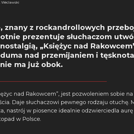
 Weclawski
e, znany z rockandrollowych przeb
otnie prezentuje słuchaczom utwó
 nostalgią, „Księżyc nad Rakowcem
aduma nad przemijaniem i tęsknota 
 nie ma już obok.
iężyc nad Rakowcem”, jest pozwoleniem sobie na
jścia. Daje słuchaczowi pewnego rodzaju otuchę.
, nastrój w piosence idealnie odzwierciedla aurę 
stopad w Polsce.