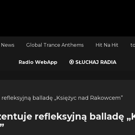
 News
Global Trance Anthems
Hit Na Hit
t
Radio WebApp
SŁUCHAJ RADIA
zentuje refleksyjną balladę „
”