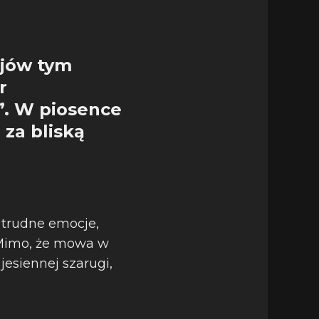
ojów tym
r
”. W piosence
za bliską
 trudne emocje,
 Mimo, że mowa w
jesiennej szarugi,