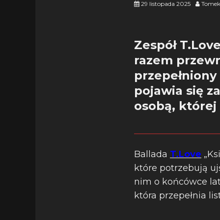
29 listopada 2025
Tomek
Zespół T.Lov
razem przewr
przepełniony
pojawia się z
osobą, której
Ballada
T.Love
„Ks
które potrzebują u
nim o końcówce lata
która przepełnia li