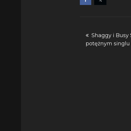
Nawigacja
Shaggy i Busy S
potężnym singlu 
wpisu