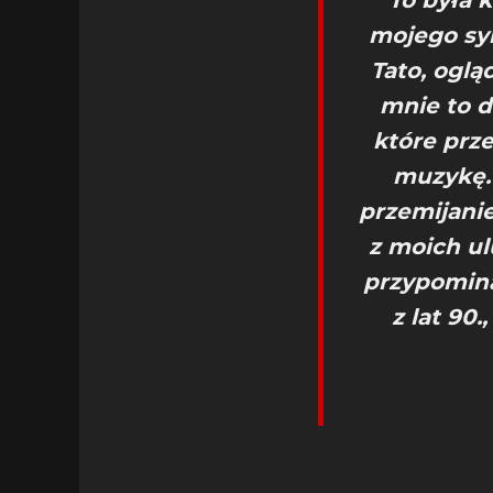
To była 
mojego syn
Tato, ogl
mnie to d
które prz
muzykę.
przemijani
z moich u
przypomina
z lat 90.