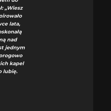
iłem do
ł: „Wiesz
pirowało
ce lata,
oskonałą
mą nad
st jednym
dprogowo
ich kapel
 lubię.