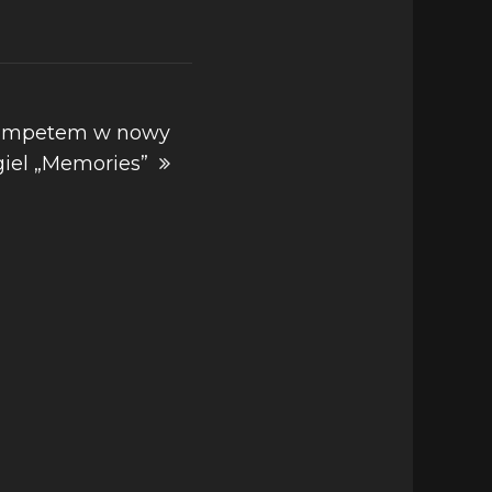
 impetem w nowy
giel „Memories”