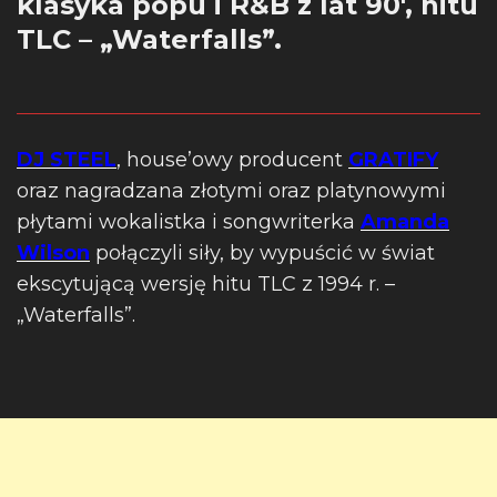
klasyka popu i R&B z lat 90′, hitu
TLC – „Waterfalls”.
DJ STEEL
, house’owy producent
GRATIFY
oraz nagradzana złotymi oraz platynowymi
płytami wokalistka i songwriterka
Amanda
Wilson
połączyli siły, by wypuścić w świat
ekscytującą wersję hitu TLC z 1994 r. –
„Waterfalls”.