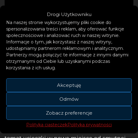
Drogi Użytkowniku
Na naszej stronie wykorzystujemy pliki cookie do
spersonalizowania treści i reklam, aby oferować funkcje
społecznościowe i analizować ruch w naszej witrynie.
Informacje o tym, jak korzystasz z naszej witryny,
udostępniamy partnerom reklamowym i analitycznym.
Partnerzy mogą połączyć te informacje z innymi danymi
otrzymanymi od Ciebie lub uzyskanymi podczas
korzystania z ich usług.
Kasia Hain pozostaje wierna tej stylistyce, co
tworzy spójną brzmieniowo całość.
Akceptuję
W swojej kompozycji postawiła na
energetyczne i taneczne ale mocne
Odmów
brzmienia, za które odpowiedzialny jest
Zobacz preferencje
producent muzyczny Andrzej Dybiec.
Polityka ciasteczek
Polityka prywatności
W singlu „Stan Umysłu” Stashka porusza