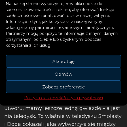
bez końca. Co więcej, lekko podrapowana
Na naszej stronie wykorzystujemy pliki cookie do
spersonalizowania treści i reklam, aby oferować funkcje
zwrotka Dody i jej kosmicznie wysokie falsety
społecznościowe i analizować ruch w naszej witrynie.
w refrenie w harmonicznym połączeniu z
Informacje o tym, jak korzystasz z naszej witryny,
wokalem Smolastego, to coś, co po prostu
udostępniamy partnerom reklamowym i analitycznym.
Partnerzy mogą połączyć te informacje z innymi danymi
trzeba usłyszeć,
otrzymanymi od Ciebie lub uzyskanymi podczas
korzystania z ich usług.
Akceptuję
Odmów
Zobacz preferencje
Polityka ciasteczek
Polityka prywatności
Lecz oprócz Smolastego, Dody i samego
utworu, mamy jeszcze jedną gwiazdę – a jest
nią teledysk. To właśnie w teledysku Smolasty
i Doda pokazali jaka wytworzyła się między