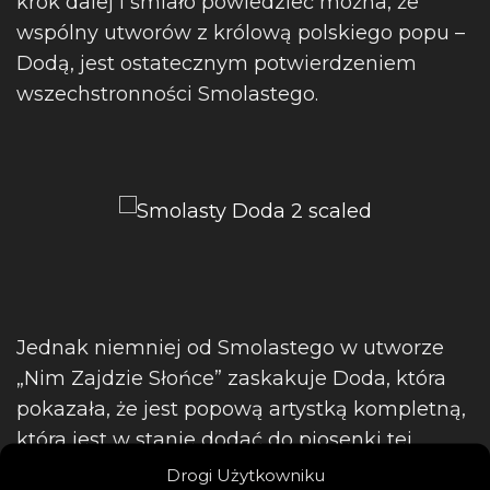
krok dalej i śmiało powiedzieć można, że
wspólny utworów z królową polskiego popu –
Dodą, jest ostatecznym potwierdzeniem
wszechstronności Smolastego.
Jednak niemniej od Smolastego w utworze
„Nim Zajdzie Słońce” zaskakuje Doda, która
pokazała, że jest popową artystką kompletną,
która jest w stanie dodać do piosenki tej
magii, która sprawa, że chce jej się słuchać
Drogi Użytkowniku