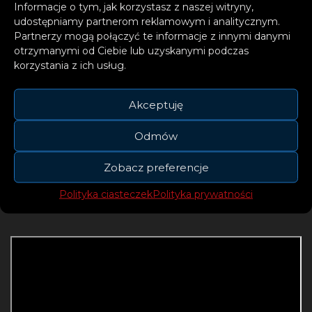
Skytech.
Informacje o tym, jak korzystasz z naszej witryny,
udostępniamy partnerom reklamowym i analitycznym.
Partnerzy mogą połączyć te informacje z innymi danymi
otrzymanymi od Ciebie lub uzyskanymi podczas
korzystania z ich usług.
Wraz z rosnącym oczekiwaniem na wydanie
Akceptuję
tego elektryzującego remiksu, fani artystów
mogą spodziewać się wysokoenergetycznego
Odmów
utworu, który z pewnością zdominuje parkiety
Zobacz preferencje
i playlisty.
Polityka ciasteczek
Polityka prywatności