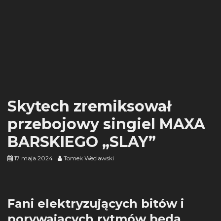
Skytech zremiksował
przebojowy singiel MAXA
BARSKIEGO „SLAY”
17 maja 2024
Tomek Weclawski
Fani elektryzujących bitów i
porywających rytmów będą