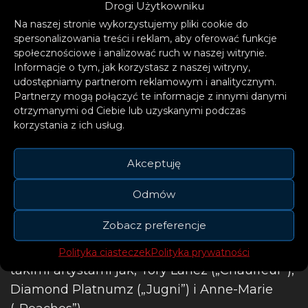
Drogi Użytkowniku
sukienkę, starając się zrobić to
Na naszej stronie wykorzystujemy pliki cookie do
spersonalizowania treści i reklam, aby oferować funkcje
dobrze. Zakazałam robienia
społecznościowe i analizować ruch w naszej witrynie.
zdjęć, bo byłam całkowicie
Informacje o tym, jak korzystasz z naszej witryny,
udostępniamy partnerom reklamowym i analitycznym.
przemoczona, nim udało się
Partnerzy mogą połączyć te informacje z innymi danymi
zaśpiewać tak, jak chciałam
otrzymanymi od Ciebie lub uzyskanymi podczas
korzystania z ich usług.
– dodaje Sia.
Akceptuję
Odmów
Zobacz preferencje
W ramach ostatnich międzynarodowych
wydawnictw Diljit Dosanjh współpracował z
Polityka ciasteczek
Polityka prywatności
takimi artystami jak, Tory Lanez („Chauffeur”),
Diamond Platnumz („Jugni”) i Anne-Marie