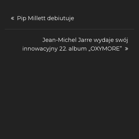
Nawigacja
Pip Millett debiutuje
wpisu
Jean-Michel Jarre wydaje swój
innowacyjny 22. album „OXYMORE”