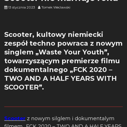
13 stycznia 2023
Tomek Weclawski
Scooter, kultowy niemiecki
zespół techno powraca z nowym
singlem „Waste Your Youth”,
towarzyszącym premierze filmu
dokumentalnego „FCK 2020 –
TWO AND A HALF YEARS WITH
SCOOTER”.
Scooter
z nowym silglem i dokumentalym
filmem „FCK 2020 – TWO AND A HALF YEARS