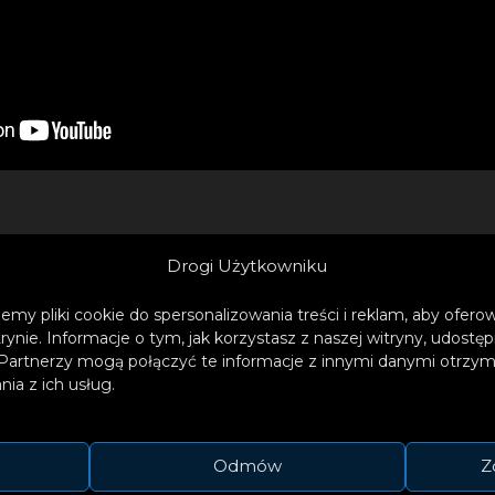
„Ty i Ja” znalazł się w czołówce listy airplay ZPAV, 
Drogi Użytkowniku
jczęściej w stacjach radiowych. Piosenka była r
mach koncertu PREMIERY na Krajowym Festiwalu 
emy pliki cookie do spersonalizowania treści i reklam, aby ofer
trynie. Informacje o tym, jak korzystasz z naszej witryny, udos
Partnerzy mogą połączyć te informacje z innymi danymi otrzym
ia z ich usług.
Odmów
Z