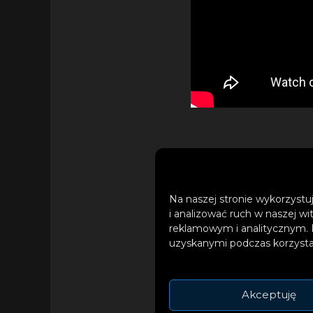
Jej ostatni singiel 
utworów granych na
prezentowana w ra
Na naszej stronie wykorzystuj
i analizować ruch w naszej wi
w Opolu.
reklamowym i analitycznym. 
uzyskanymi podczas korzystan
Akceptuję