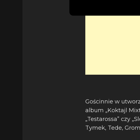
Gościnnie w utworz
album „Koktajl Mixt
„Testarossa” czy „S
Tymek, Tede, Grome