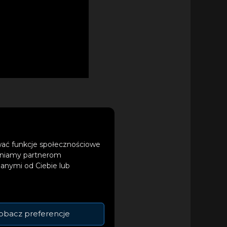
czyli zestawienia
ównież
Piosenki Polskiej
ować funkcje społecznościowe
tępniamy partnerom
anymi od Ciebie lub
obacz preferencje