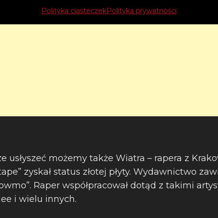
Polityka ciasteczek
Polityka prywatności
e usłyszeć możemy także Wiatra – rapera z Krako
ape” zyskał status złotej płyty. Wydawnictwo zawie
lowmo”. Raper współpracował dotąd z takimi artyst
e i wielu innych.