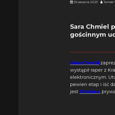
25 sierpnia 2023
Tomek 
Sara Chmiel 
gościnnym ud
Sara Chmiel
zaprez
wystąpił raper z K
elektronicznym. U
pewien etap i iść d
jest
Gromee
, pryw