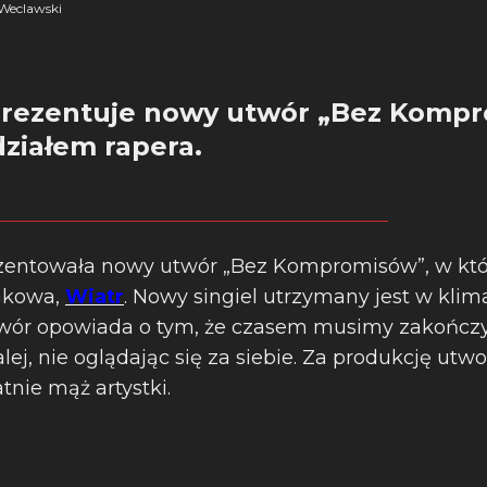
Weclawski
prezentuje nowy utwór „Bez Kompr
ziałem rapera.
entowała nowy utwór „Bez Kompromisów”, w któ
rakowa,
Wiatr
. Nowy singiel utrzymany jest w klim
twór opowiada o tym, że czasem musimy zakończ
alej, nie oglądając się za siebie. Za produkcję ut
atnie mąż artystki.