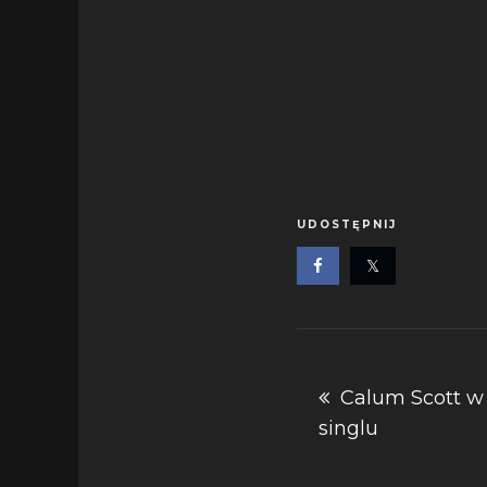
UDOSTĘPNIJ
Nawigacja
Calum Scott 
singlu
wpisu