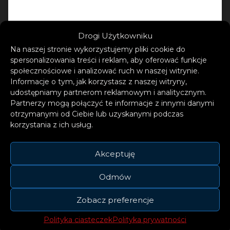
Drogi Użytkowniku
Na naszej stronie wykorzystujemy pliki cookie do
spersonalizowania treści i reklam, aby oferować funkcje
społecznościowe i analizować ruch w naszej witrynie.
Informacje o tym, jak korzystasz z naszej witryny,
udostępniamy partnerom reklamowym i analitycznym.
Post udostępniony przez Sam Fischer (@samfischer)
Partnerzy mogą połączyć te informacje z innymi danymi
otrzymanymi od Ciebie lub uzyskanymi podczas
korzystania z ich usług.
Po raz pierwszy Sam Fischer zaprezentował
Akceptuję
swoje umiejętności na EP-ce „Not a Hobby”.
Obecnie mieszka w Los Angeles, gdzie nie
Odmów
tylko zyskał uznanie za własną muzykę, ale i
Zobacz preferencje
stale umacnia swoją pozycję jako autor
tekstów. Do tej pory pracował z takimi
Polityka ciasteczek
Polityka prywatności