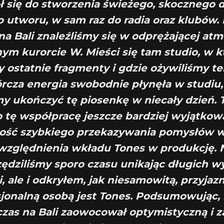
 się do stworzenia świeżego, skocznego 
utworu, w sam raz do radia oraz klubów.
na Bali znaleźliśmy się w odprężającej atm
ym kurorcie W. Mieści się tam studio, w 
y ostatnie fragmenty i gdzie ożywiliśmy te
rcza energia swobodnie płynęła w studiu,
my ukończyć tę piosenkę w niecały dzień. 
o tę współpracę jeszcze bardziej wyjątkową
ość szybkiego przekazywania pomysłów w
uwzględnienia wkładu Tones w produkcję. N
ędziliśmy sporo czasu unikając długich 
i, ale i odkryłem, jak niesamowitą, przyjazn
jonalną osobą jest Tones. Podsumowując,
zas na Bali zaowocował optymistyczną i z