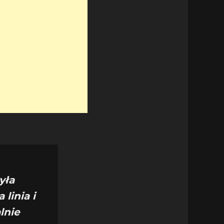
yła
linia i
lnie