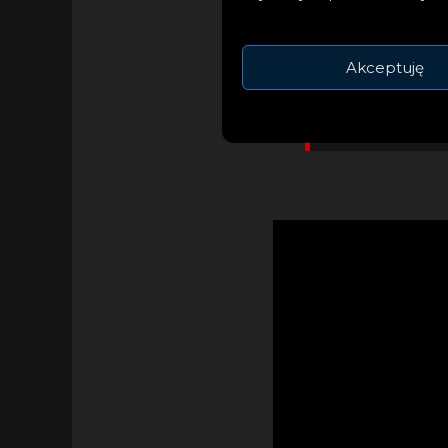
Samem i w
Akceptuję