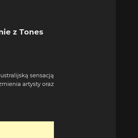
nie z Tones
ustralijską sensacją
mienia artysty oraz