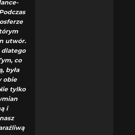
dance-
 Podczas
osferze
którym
n utwór.
 dlatego
Tym, co
, była
 obie
ie tylko
wymian
ą i
 nasz
araźliwą