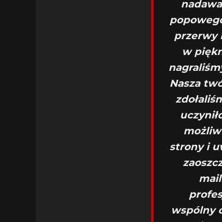
nadawał
popowego 
przerwy 
w piękn
nagraliśm
Nasza twó
zdołaliś
uczynił
możliw
strony i 
zaoszcz
mail
profes
wspólny c