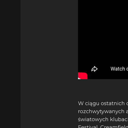
W ciągu ostatnich 
rozchwytywanych a
światowych klubach
Festival, Creamfield