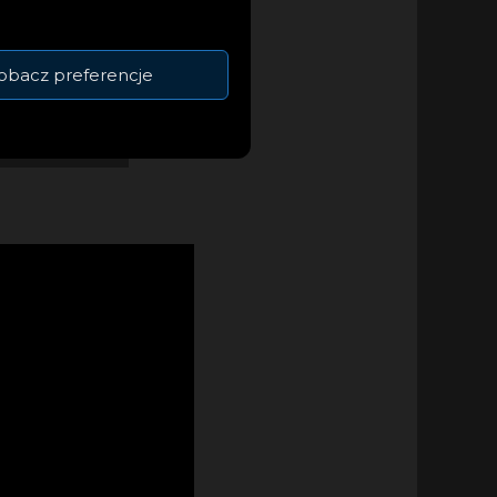
wiły, że
obacz preferencje