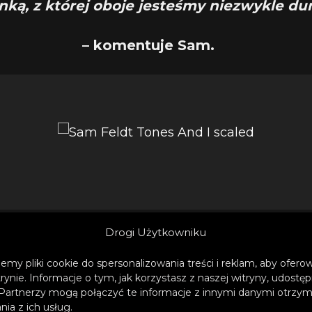
nką, z której oboje jesteśmy niezwykle du
– komentuje Sam.
Drogi Użytkowniku
pisałam ten utwór na moim pierwszym obo
emy pliki cookie do spersonalizowania treści i reklam, aby ofer
trynie. Informacje o tym, jak korzystasz z naszej witryny, udos
rskim w Vegas w zeszłym roku. To było ś
Partnerzy mogą połączyć te informacje z innymi danymi otrzym
ie inne doświadczenie. Późniejsza współpr
ia z ich usług.