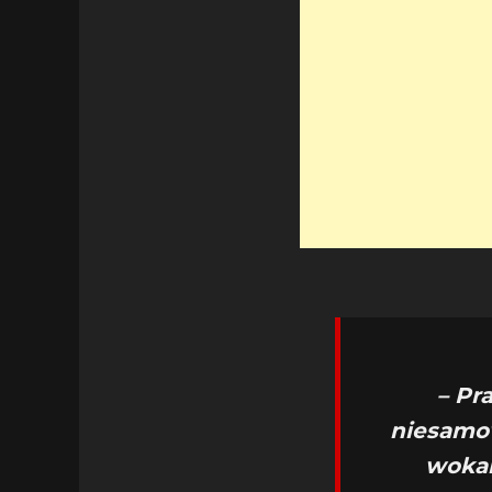
– Pr
niesamow
wokal