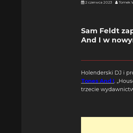
2 czerwca 2023
Tomek W
Sam Feldt za
And I w nowy
Holenderski DJ i p
Tones And I
. „Hou
trzecie wydawnictwo