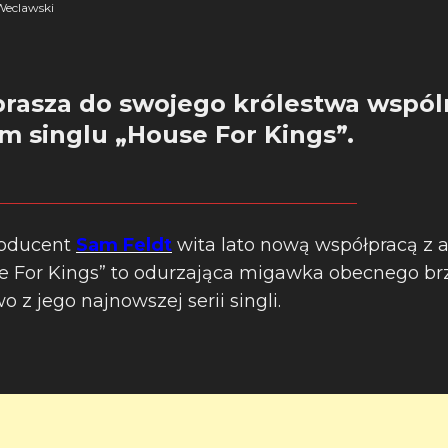
eclawski
prasza do swojego królestwa wspól
m singlu „House For Kings”.
roducent
Sam Feldt
wita lato nową współpracą z a
se For Kings” to odurzająca migawka obecnego brz
 z jego najnowszej serii singli.