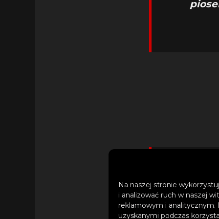
piose
– Na
Na naszej stronie wykorzystuj
i analizować ruch w naszej wi
kompozyto
reklamowym i analitycznym. 
zupełn
uzyskanymi podczas korzystan