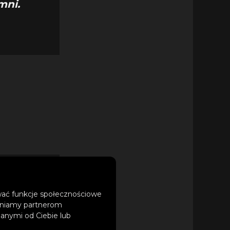
mni.
zie
ować funkcje społecznościowe
tępniamy partnerom
wietne i
anymi od Ciebie lub
aca z