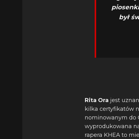
piosenki
był ś
Rita Ora
jest uznan
kilka certyfikatów
nominowanym do G
wyprodukowana na 
rapera KHEA to mie