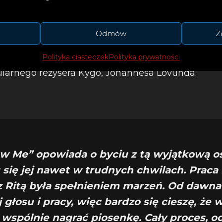
Odmów
Z
Polityka ciasteczek
Polityka prywatności
 kulisy singla na planie do oficjalnego teledysku,
larnego reżysera Kygo, Johannesa Lovunda.
ow Me” opowiada o byciu z tą wyjątkową o
 się jej nawet w trudnych chwilach. Praca
z Ritą była spełnieniem marzeń. Od dawna
 głosu i pracy, więc bardzo się cieszę, że
wspólnie nagrać piosenkę. Cały proces, od