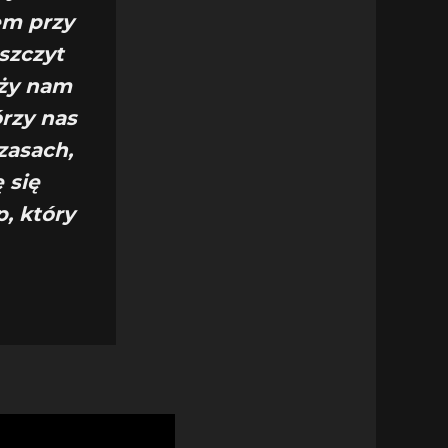
em przy
szczyt
uży nam
órzy nas
zasach,
 się
p, który