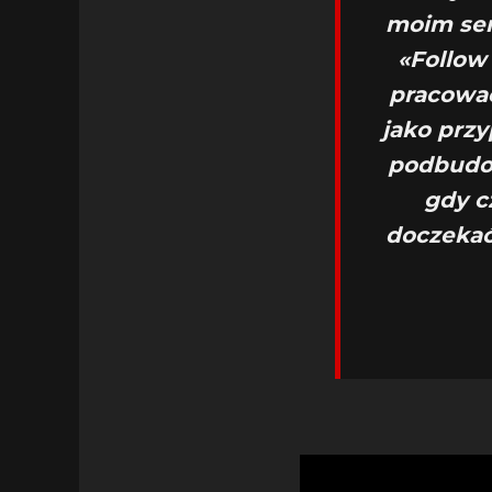
moim ser
«Follow 
pracować
jako przy
podbudow
gdy c
doczekać,