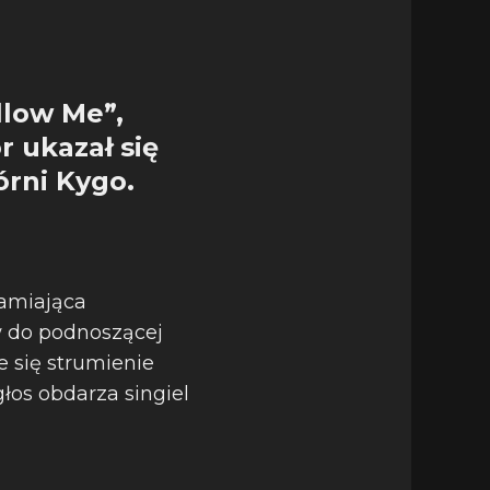
llow Me”,
 ukazał się
rni Kygo.
łamiająca
w do podnoszącej
 się strumienie
głos obdarza singiel