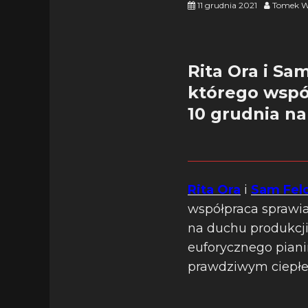
11 grudnia 2021
Tomek W
Rita Ora i Sa
którego współ
10 grudnia n
Rita Ora
i
Sam Fel
współpraca sprawia
na duchu produkcji
euforycznego pianin
prawdziwym ciepłem