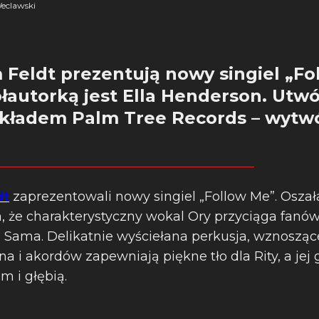
eclawski
m Feldt prezentują nowy singiel „Fo
autorką jest Ella Henderson. Utwór
akładem Palm Tree Records – wytwó
dt
zaprezentowali nowy singiel „Follow Me”. Osza
, że charakterystyczny wokal Ory przyciąga fanó
 Sama. Delikatnie wyściełana perkusja, wznoszące
a i akordów zapewniają piękne tło dla Rity, a jej 
 i głębią.