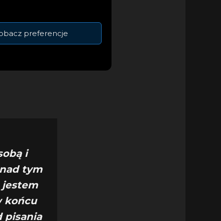
obacz preferencje
 nakręconego w Los
sobą i
 nad tym
 jestem
 w końcu
 pisania