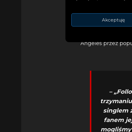
Akceptuję
Sam Feldt
zdradził
Angeles przez popu
– „Foll
trzymaniu
singlem 
fanem jej
mogliśmy 