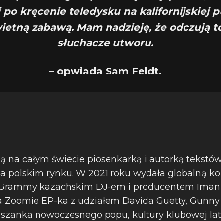
 po kręcenie teledysku na kalifornijskiej p
wietną zabawą. Mam nadzieję, że odczują to
słuchacze utworu.
– opwiada Sam Feldt.
ą na całym świecie piosenkarką i autorką tekstów
 na polskim rynku. W 2021 roku wydała globalną ko
rammy kazachskim DJ-em i producentem Imanb
Zoomie EP-ka z udziałem Davida Guetty, Gunny 
szanka nowoczesnego popu, kultury klubowej lat 8