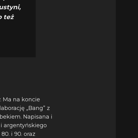
ustyni,
 też
. Ma na koncie
laborację „Bang” z
ekiem. Napisana i
i argentyńskiego
0. i 90. oraz