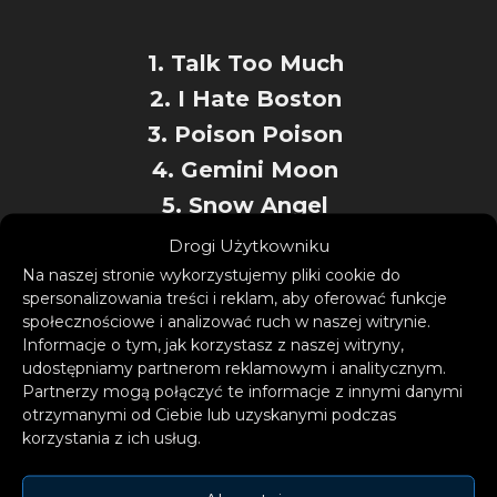
1. Talk Too Much
2. I Hate Boston
3. Poison Poison
4. Gemini Moon
5. Snow Angel
6. So What Now
Drogi Użytkowniku
7. The Wedding Song
Na naszej stronie wykorzystujemy pliki cookie do
spersonalizowania treści i reklam, aby oferować funkcje
8. Pretty Girls
społecznościowe i analizować ruch w naszej witrynie.
Informacje o tym, jak korzystasz z naszej witryny,
9. Tummy Hurts
udostępniamy partnerom reklamowym i analitycznym.
10. I Wish
Partnerzy mogą połączyć te informacje z innymi danymi
otrzymanymi od Ciebie lub uzyskanymi podczas
11. Willow
korzystania z ich usług.
12. 23