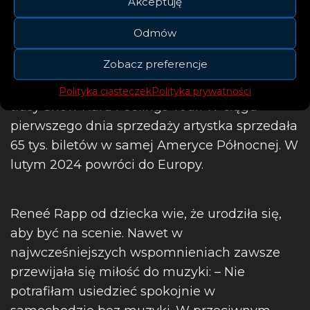
Akceptuję
Odmów
Niedawno Rapp dała pełen emocji występ w
Zobacz preferencje
ramach The Today Show’s Summer Concert
Series. Obecnie przygotowuje się do jesiennej
Polityka ciasteczek
Polityka prywatności
trasy Snow Hard Feelings Tour. W ciągu
pierwszego dnia sprzedaży artystka sprzedała
65 tys. biletów w samej Ameryce Północnej. W
lutym 2024 powróci do Europy.
Reneé Rapp od dziecka wie, że urodziła się,
aby być na scenie. Nawet w
najwcześniejszych wspomnieniach zawsze
przewijała się miłość do muzyki: – Nie
potrafiłam usiedzieć spokojnie w