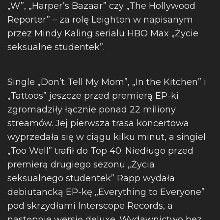
„W”, „Harper’s Bazaar” czy „The Hollywood
Reporter” – za rolę Leighton w napisanym
przez Mindy Kaling serialu HBO Max „Życie
seksualne studentek”.
Single „Don’t Tell My Mom”, „In the Kitchen” i
„Tattoos” jeszcze przed premierą EP-ki
zgromadziły łącznie ponad 22 miliony
streamów. Jej pierwsza trasa koncertowa
wyprzedała się w ciągu kilku minut, a singiel
„Too Well” trafił do Top 40. Niedługo przed
premierą drugiego sezonu „Życia
seksualnego studentek” Rapp wydała
debiutancką EP-kę „Everything to Everyone”
pod skrzydłami Interscope Records, a
następnie wersję deluxe. Wydawnictwo bez