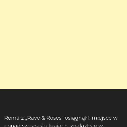
Rema z „Rave & Roses” osiągnął 1. miejsce w
ponad szesnastu krajach, znalazł się w