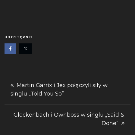
UDOSTĘPNIJ
Nawigacja
Martin Garrix i Jex połączyli siły w
singlu „Told You So”
wpisu
Glockenbach i Öwnboss w singlu „Said &
Done”