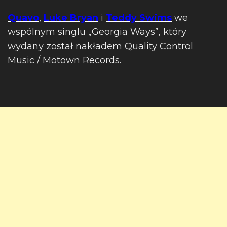
Quavo
,
Luke Bryan
i
Teddy Swims
we
wspólnym singlu „Georgia Ways”, który
wydany został nakładem Quality Control
Music / Motown Records.