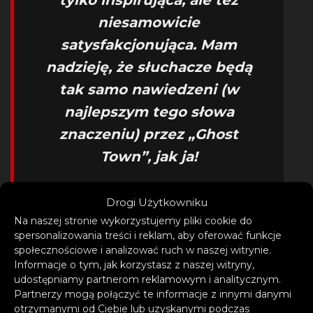
tylko inspirująca, ale też
niesamowicie
satysfakcjonująca. Mam
nadzieję, że słuchacze będą
tak samo nawiedzeni (w
najlepszym tego słowa
znaczeniu) przez „Ghost
Town”, jak ja!
– mówi Purple Disco Machine
Drogi Użytkowniku
o nowym utworze.
Na naszej stronie wykorzystujemy pliki cookie do
spersonalizowania treści i reklam, aby oferować funkcje
społecznościowe i analizować ruch w naszej witrynie.
Informacje o tym, jak korzystasz z naszej witryny,
udostępniamy partnerom reklamowym i analitycznym.
Partnerzy mogą połączyć te informacje z innymi danymi
otrzymanymi od Ciebie lub uzyskanymi podczas