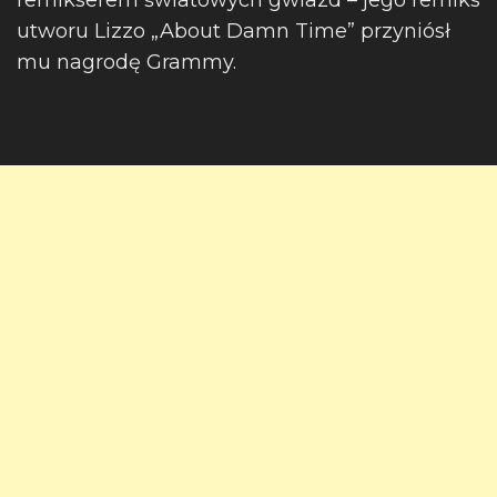
remikserem światowych gwiazd – jego remiks
utworu Lizzo „About Damn Time” przyniósł
mu nagrodę Grammy.