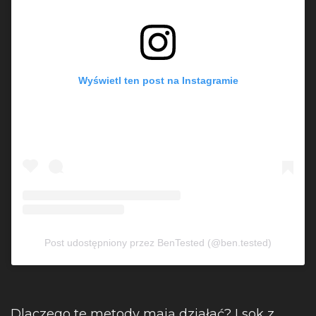
Wyświetl ten post na Instagramie
Post udostępniony przez BenTested (@ben.tested)
Dlaczego te metody mają działać? I sok z