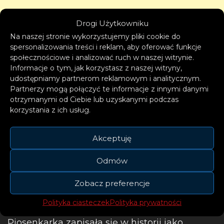
Drogi Użytkowniku
Na naszej stronie wykorzystujemy pliki cookie do
spersonalizowania treści i reklam, aby oferować funkcje
społecznościowe i analizować ruch w naszej witrynie.
Informacje o tym, jak korzystasz z naszej witryny,
Karol G
udostępniamy partnerom reklamowym i analitycznym.
Partnerzy mogą połączyć te informacje z innymi danymi
otrzymanymi od Ciebie lub uzyskanymi podczas
korzystania z ich usług.
Akceptuję
Odmów
Kolumbijska artystka światowego formatu
KAROL G podczas swojego pierwszego
Zobacz preferencje
występu na kultowej scenie MTV VMA
Polityka ciasteczek
Polityka prywatności
zaprezentuje utwory z płyty „Bichota Season”.
Piosenkarka zapisała się w historii jako