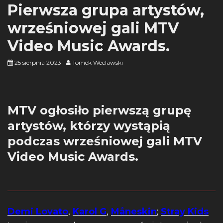
Pierwsza grupa artystów,
wrześniowej gali MTV
Video Music Awards.
25 sierpnia 2023
Tomek Weclawski
MTV ogłosiło pierwszą grupę
artystów, którzy wystąpią
podczas wrześniowej gali MTV
Video Music Awards.
Demi Lovato
,
Karol G
,
Måneskin
;
Stray Kids