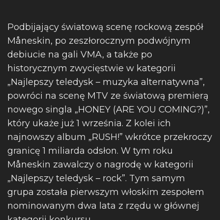
Podbijający światową scenę rockową zespół
Måneskin, po zeszłorocznym podwójnym
debiucie na gali VMA, a także po
historycznym zwycięstwie w kategorii
„Najlepszy teledysk – muzyka alternatywna”,
powróci na scenę MTV ze światową premierą
nowego singla „HONEY (ARE YOU COMING?)”,
który ukaże już 1 września. Z kolei ich
najnowszy album „RUSH!” wkrótce przekroczy
granicę 1 miliarda odsłon. W tym roku
Måneskin zawalczy o nagrodę w kategorii
„Najlepszy teledysk – rock”. Tym samym
grupa została pierwszym włoskim zespołem
nominowanym dwa lata z rzędu w głównej
kategorii konkursu.