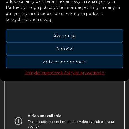
udostępniamy partnerom reklamowym i analitycznym.
milionów streamów na Spotify. DJ i producent
Partnerzy mogą połączyć te informacje z innymi danymi
otrzymanymi od Ciebie lub uzyskanymi podczas
ma na koncie złote i platynowe płyty, a także
korzystania z ich usług.
nominację do NRJ Music Awards.
Akceptuję
Odmów
Zobacz preferencje
Polityka ciasteczek
Polityka prywatności