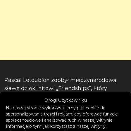
Pascal Letoublon zdobył międzynarodową
sławę dzięki hitowi „Friendships”, który
ugruntował jego pozycję jako jednego z
Drogi Użytkowniku
najbardziej pożądanych talentów na
Na naszej stronie wykorzystujemy pliki cookie do
europejskim rynku. Kawałek spędził trzy lata
spersonalizowania treści i reklam, aby oferować funkcje
społecznościowe i analizować ruch w naszej witrynie.
w Top 100 Shazam Global Charts i – licząc
Informacje o tym, jak korzystasz z naszej witryny,
dwie wersje – zgromadził ponad 320