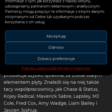
Informacje o tym, jak korzystasz z naszej witryny,
udostępniamy partnerom reklamowym i analitycznym.
Partnerzy mogą połączyć te informacje z innymi danymi
otrzymanymi od Ciebie lub uzyskanymi podczas
To pierwsza nowa muzyka Palomy od czasu
korzystania z ich usług.
wydania jej piątego albumu studyjnego
„Infinite Things” w listopadzie 2020. Artystka
Akceptuję
po raz pierwszy w karierze została
producentką wykonawczą. Album został
Odmów
wyprodukowany przez urodzonego w Szwecji
Zobacz preferencje
Martina Wave’a, który zasłynął już w
hollywoodzkiej przestrzeni filmowej. Jego
Polityka ciasteczek
Polityka prywatności
produkcja szybko sprawiła, że został stałym
elementem płyty. Znaleźli się na niej także
tacy współpracownicy, jak Chase & Status,
Kojey Radical, Maverick Sabre, Lapsley, MJ
Cole, Fred Cox, Amy Wadge, Liam Bailey i
Jaycen Joshua.