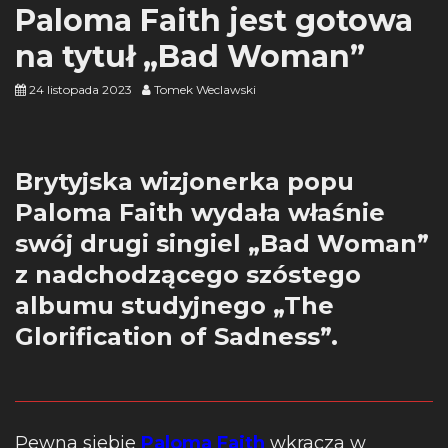
Paloma Faith jest gotowa
na tytuł „Bad Woman”
24 listopada 2023
Tomek Weclawski
Brytyjska wizjonerka popu
Paloma Faith wydała właśnie
swój drugi singiel „Bad Woman”
z nadchodzącego szóstego
albumu studyjnego „The
Glorification of Sadness”.
Pewna siebie
Paloma Faith
wkracza w