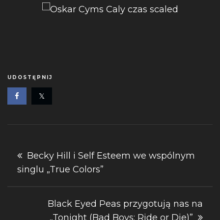
UDOSTĘPNIJ
Nawigacja
Becky Hill i Self Esteem we wspólnym
singlu „True Colors”
wpisu
Black Eyed Peas przygotują nas na
„Tonight (Bad Boys: Ride or Die)”