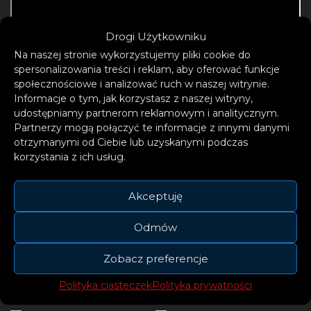
Drogi Użytkowniku
Na naszej stronie wykorzystujemy pliki cookie do
spersonalizowania treści i reklam, aby oferować funkcje
społecznościowe i analizować ruch w naszej witrynie.
Informacje o tym, jak korzystasz z naszej witryny,
udostępniamy partnerom reklamowym i analitycznym.
Partnerzy mogą połączyć te informacje z innymi danymi
otrzymanymi od Ciebie lub uzyskanymi podczas
korzystania z ich usług.
Oskara Cymsa można będzie usłyszeć na
Akceptuję
żywo w Sopocie na Polsat Hit Festiwal 24 – 25
Odmów
maja 2024 roku.
Zobacz preferencje
Polityka ciasteczek
Polityka prywatności