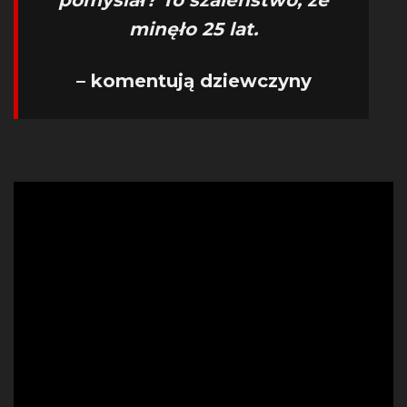
pomyślał? To szaleństwo, że
minęło 25 lat.
– komentują dziewczyny