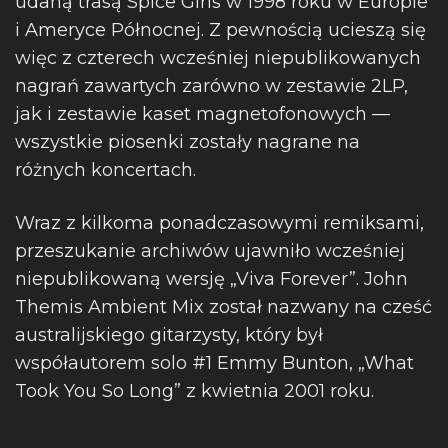
udaną trasą Spice Girls w 1998 roku w Europie
i Ameryce Północnej. Z pewnością ucieszą się
więc z czterech wcześniej niepublikowanych
nagrań zawartych zarówno w zestawie 2LP,
jak i zestawie kaset magnetofonowych —
wszystkie piosenki zostały nagrane na
różnych koncertach.
Wraz z kilkoma ponadczasowymi remiksami,
przeszukanie archiwów ujawniło wcześniej
niepublikowaną wersję „Viva Forever”. John
Themis Ambient Mix został nazwany na cześć
australijskiego gitarzysty, który był
współautorem solo #1 Emmy Bunton, „What
Took You So Long” z kwietnia 2001 roku.