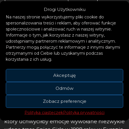
napojów z 1997 roku, która zachęcała fanów
Drogi Użytkowniku
do zebrania dwudziestu różowych kapsli w
Na naszej stronie wykorzystujemy pliki cookie do
zamian za singiel CD z czterema utworami.
spersonalizowania treści i reklam, aby oferować funkcje
społecznościowe i analizować ruch w naszej witrynie.
Ponadto cyfrowe i dwupłytowe formaty
Informacje o tym, jak korzystasz z naszej witryny,
„Spiceworld 25” zawierają niespotykane
udostępniamy partnerom reklamowym i analitycznym.
wcześniej oryginalne nagranie demo.
Partnerzy mogą połączyć te informacje z innymi danymi
otrzymanymi od Ciebie lub uzyskanymi podczas
korzystania z ich usług.
Akceptuję
Odmów
Zobacz preferencje
Polityka ciasteczek
Polityka prywatności
Fani od dawna domagali się albumu na żywo,
który uchwyciłby emocje wywołane niezwykle