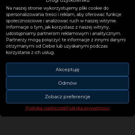
Drogi Użytkowniku
Na naszej stronie wykorzystujemy pliki cookie do
spersonalizowania treści i reklam, aby oferować funkcje
społecznościowe i analizować ruch w naszej witrynie.
Informacje o tym, jak korzystasz z naszej witryny,
udostępniamy partnerom reklamowym i analitycznym.
Z pewnością, IGNACY to jedna z najjaśniej
Partnerzy mogą połączyć te informacje z innymi danymi
otrzymanymi od Ciebie lub uzyskanymi podczas
wschodzących gwiazd na firmamencie
korzystania z ich usług.
polskiej muzyki, a nadchodząca płyta i trasa
koncertowa na długo zostanie w głośnikach
Akceptuję
miłośników rodzimej sceny.
Odmów
Zobacz preferencje
Polityka ciasteczek
Polityka prywatności