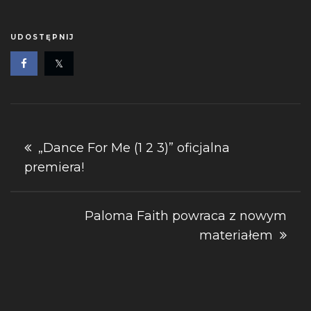
UDOSTĘPNIJ
Nawigacja
„Dance For Me (1 2 3)” oficjalna
premiera!
wpisu
Paloma Faith powraca z nowym
materiałem