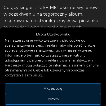
Gorący singiel „PUSH ME” ukoi nerwy fanów
w oczekiwaniu na tegoroczny album.
Inspirowana elektroniką zmysłowa piosenka
to opowieść o najgłębiej skrywanych
namiętnościach, sile uwodzenia i drodze do
Drogi Użytkowniku
odkupienia.
Na naszej stronie wykorzystujemy pliki cookie do
spersonalizowania treści i reklam, aby oferować funkcje
społecznościowe i analizować ruch w naszej witrynie.
Informacje o tym, jak korzystasz z naszej witryny,
udostępniamy partnerom reklamowym i analitycznym.
Partnerzy mogą połączyć te informacje z innymi danymi
otrzymanymi od Ciebie lub uzyskanymi podczas
korzystania z ich usług.
Akceptuję
Odmów