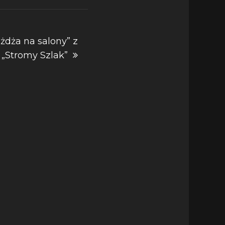
żdża na salony” z
„Stromy Szlak”