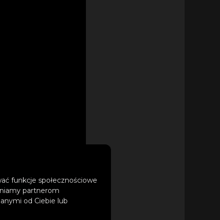
ować funkcje społecznościowe
tępniamy partnerom
anymi od Ciebie lub
może znaleźć się w