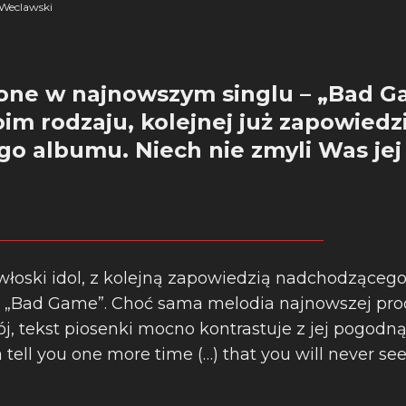
Weclawski
one w najnowszym singlu – „Bad G
im rodzaju, kolejnej już zapowiedz
o albumu. Niech nie zmyli Was jej
 włoski idol, z kolejną zapowiedzią nadchodzące
 „Bad Game”. Choć sama melodia najnowszej prod
, tekst piosenki mocno kontrastuje z jej pogodną
 tell you one more time (…) that you will never s