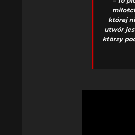
– To p
miłości
której n
utwór jes
którzy po