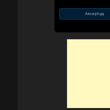
takiej sytuacji, a 
Game” stanowi przyp
Akceptuję
uzależnień.