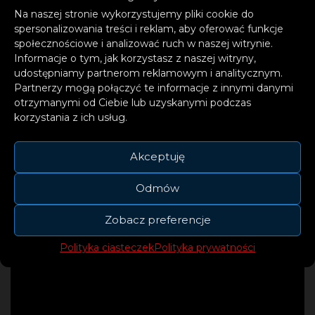
prywatnie, ale na pewno będę
Na naszej stronie wykorzystujemy pliki cookie do
relacjonował swoje przygody
spersonalizowania treści i reklam, aby oferować funkcje
społecznościowe i analizować ruch w naszej witrynie.
w social media. Na pewno
Informacje o tym, jak korzystasz z naszej witryny,
wrócę stamtąd z głową pełną
udostępniamy partnerom reklamowym i analitycznym.
Partnerzy mogą połączyć te informacje z innymi danymi
przemyśleń i pomysłów
otrzymanymi od Ciebie lub uzyskanymi podczas
korzystania z ich usług.
– mówi Michał Szczygieł.
Akceptuję
Odmów
Zobacz preferencje
Polityka ciasteczek
Polityka prywatności