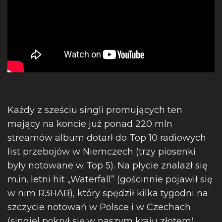
Każdy z sześciu singli promujących ten
mający na koncie już ponad 220 mln
streamów album dotarł do Top 10 radiowych
list przebojów w Niemczech (trzy piosenki
były notowane w Top 5). Na płycie znalazł się
m.in. letni hit „Waterfall” (gościnnie pojawił się
w nim R3HAB), który spędził kilka tygodni na
szczycie notowań w Polsce i w Czechach
(singiel pokrył się w naszym kraju złotem),