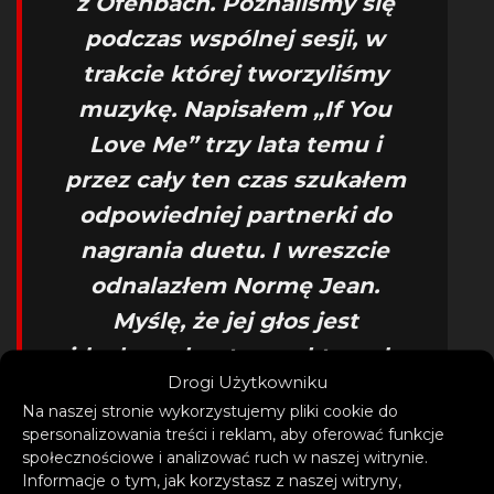
z Ofenbach. Poznaliśmy się
podczas wspólnej sesji, w
trakcie której tworzyliśmy
muzykę. Napisałem „If You
Love Me” trzy lata temu i
przez cały ten czas szukałem
odpowiedniej partnerki do
nagrania duetu. I wreszcie
odnalazłem Normę Jean.
Myślę, że jej głos jest
idealnym kontrapunktem do
Drogi Użytkowniku
mojego wokalu
Na naszej stronie wykorzystujemy pliki cookie do
spersonalizowania treści i reklam, aby oferować funkcje
– komentuje Michael, który za
społecznościowe i analizować ruch w naszej witrynie.
Informacje o tym, jak korzystasz z naszej witryny,
sprawą nowego singla