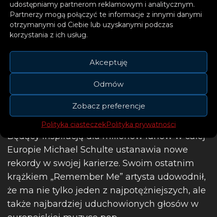
udostępniamy partnerom reklamowym i analitycznym.
pokazał, że ma talent do
Partnerzy mogą połączyć te informacje z innymi danymi
otrzymanymi od Ciebie lub uzyskanymi podczas
tworzenia ballad, które
korzystania z ich usług.
wywołują gęsią skórkę i
poruszają publiczność w całej
Akceptuję
Europie.
Odmów
Zobacz preferencje
Polityka ciasteczek
Polityka prywatności
Będący inspiracją dla milionów fanów w całej
Europie Michael Schulte ustanawia nowe
rekordy w swojej karierze. Swoim ostatnim
krążkiem „Remember Me” artysta udowodnił,
że ma nie tylko jeden z najpotężniejszych, ale
także najbardziej uduchowionych głosów w