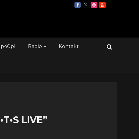
op40pl
Radio
Kontakt
•T•S LIVE”