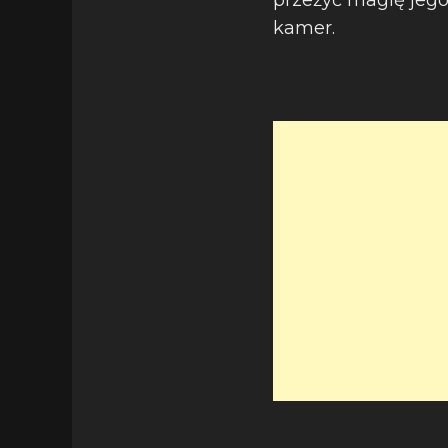
przeżyć magię jego
kamer.