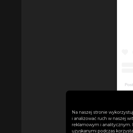
Post
Na naszej stronie wykorzystuj
Oprócz przebojów „
i analizować ruch w naszej wi
czy „Wonders”, wys
reklamowym i analitycznym. 
tytuł albumu „B•O•A
uzyskanymi podczas korzystan