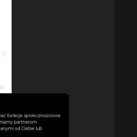
l)
ować funkcje społecznościowe
Best Bad Friend”
tępniamy partnerom
iu historii. Sam
anymi od Ciebie lub
i oparte są na