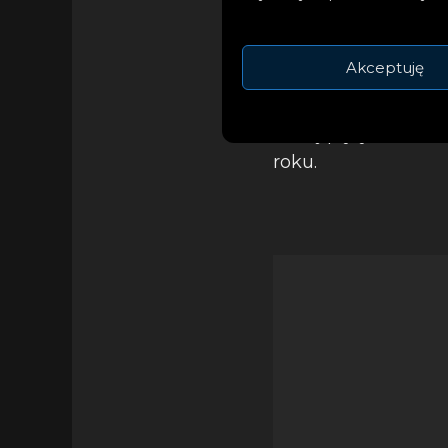
prawdziwych histori
Patricka niosącego
Akceptuję
biegacza długodys
przewodnika i raze
złotej płyty w kil
roku.