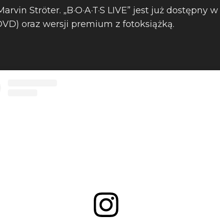
Marvin Ströter. „B·O·A·T·S LIVE” jest już dostępny 
2DVD) oraz wersji premium z fotoksiążką.