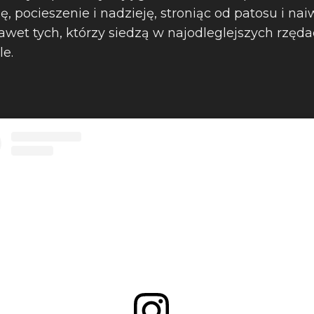
pocieszenie i nadzieję, stroniąc od patosu i naiw
nawet tych, którzy siedzą w najodleglejszych rzęd
le.