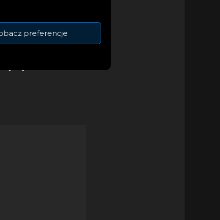
ioletniego Michaela
o paraolimpijskiego
obacz preferencje
dzącego
bum uzyskał status
ywany był albumem