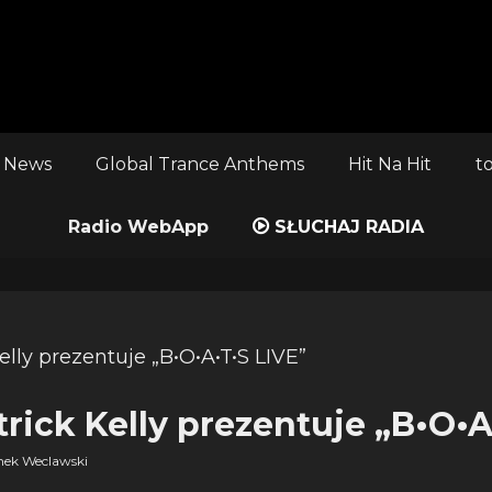
 News
Global Trance Anthems
Hit Na Hit
t
Radio WebApp
SŁUCHAJ RADIA
rick Kelly prezentuje „B•O•A
ek Weclawski