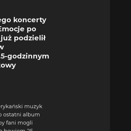
jego koncerty
 Emocje po
już podzielił
w
2,5-godzinnym
towy
erykański muzyk
o ostatni album
by fani mogli