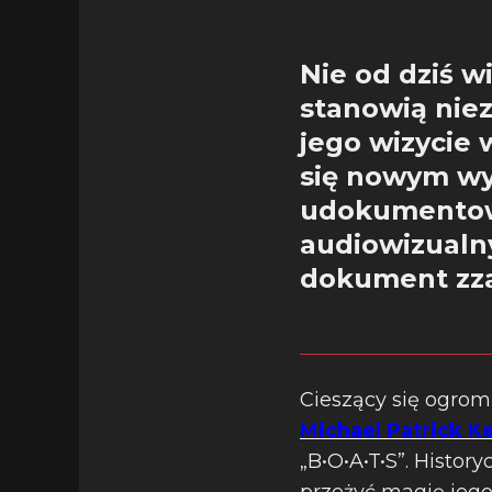
Nie od dziś w
stanowią nie
jego wizycie w
się nowym w
udokumentowa
audiowizual
dokument zza
Cieszący się ogro
Michael Patrick Ke
„B•O•A•T•S”. Histor