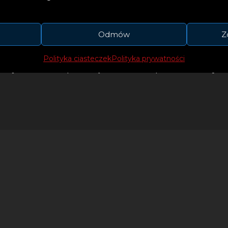
ach, niezależnie od tego, czy jest to historia pięc
 kwiaty na grób swojej matki, czy też niewidomeg
Odmów
Z
tansowego, który niesie swego wyczerpanego, wi
m z nim biegnie do mety. Wydany w 2021 roku al
Polityka ciasteczek
Polityka prywatności
ku krajach w Europie. Krążek nie bez powodu naz