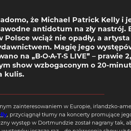
iadomo, że Michael Patrick Kelly i 
zawodne antidotum na zły nastrój.
 Polsce wciąż nie opadły, a artysta 
ydawnictwem. Magię jego występó
no na „B·O·A·T·S LIVE” – prawie 
nym show wzbogaconym o 20-minu
 kulis.
mnym zainteresowaniem w Europie, irlandzko-am
lly
, przyciągnął tłumy na koncerty promujące jeg
yczny występ w Dortmundzie został nagrany tak, a