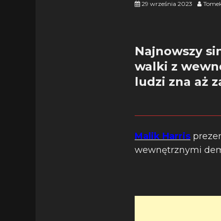
29 września 2023
Tomek
Najnowszy sin
walki z wewn
ludzi zna aż 
Malik Harris
prezen
wewnętrznymi demon