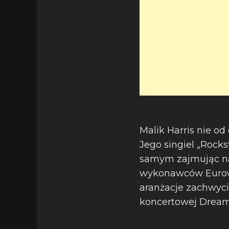
Malik Harris nie o
Jego singiel „Rockst
samym zajmując na
wykonawców Eurowiz
aranżacje zachwyci
koncertowej Drea