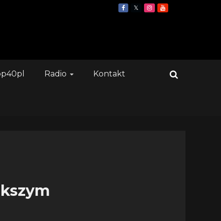
op40pl
Radio
Kontakt
iększym