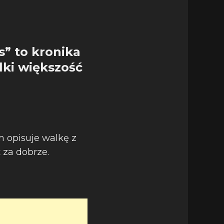
s” to kronika
ki większość
m opisuje walkę z
 za dobrze.