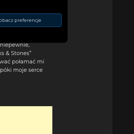
obacz preferencje
 niepewnie,
s & Stones”
bować połamać mi
opóki moje serce