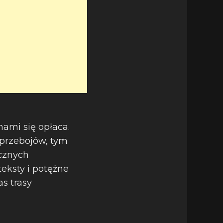
ami się opłaca.
t przebojów, tym
cznych
eksty i potężne
s trasy