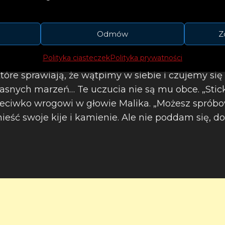
Odmów
Z
Polityka ciasteczek
Polityka prywatności
tóre sprawiają, że wątpimy w siebie i czujemy się
snych marzeń… Te uczucia nie są mu obce. „Stick
rzeciwko wrogowi w głowie Malika. „Możesz spró
ieść swoje kije i kamienie. Ale nie poddam się, d