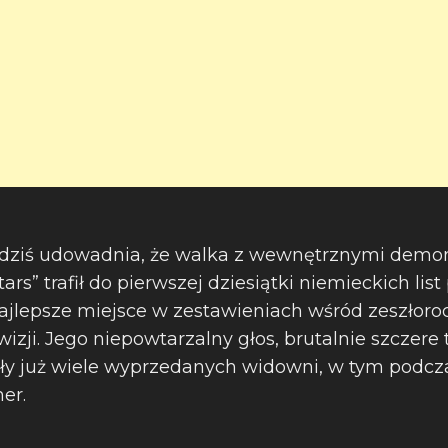
d dziś udowadnia, że walka z wewnętrznymi demon
ars” trafił do pierwszej dziesiątki niemieckich lis
jlepsze miejsce w zestawieniach wśród zeszłoro
ji. Jego niepowtarzalny głos, brutalnie szczere t
ły już wiele wyprzedanych widowni, w tym podcza
mer.