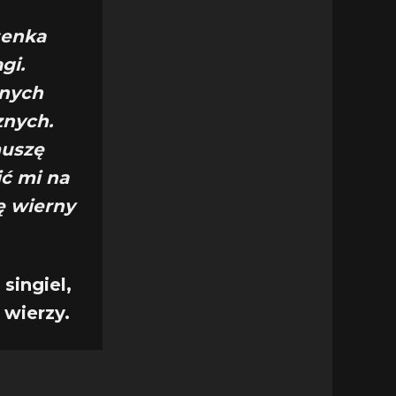
osenka
gi.
żnych
znych.
muszę
ć mi na
ę wierny
singiel,
 wierzy.