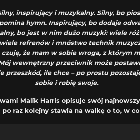
silny, inspirujący i muzykalny. Silny, bo pi
pomina hymn. Inspirujący, bo dodaje odwa
lny, bo jest w nim dużo muzyki: wiele ró
 wiele refrenów i mnóstwo technik muzyc
 czuję, że mam w sobie wroga, z którym 
 Mój wewnętrzny przeciwnik może postawi
e przeszkód, ile chce – po prostu pozostaj
sobie i robię swoje.
owami Malik Harris opisuje swój najnowszy 
po raz kolejny stawia na walkę o to, w co