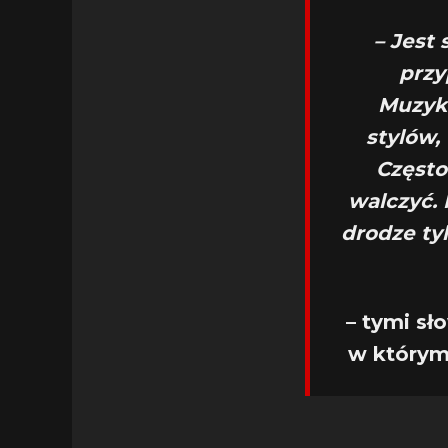
– Jest 
przy
Muzyka
stylów,
Często
walczyć.
drodze tyl
– tymi sł
w którym 