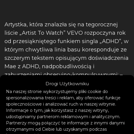
Artystka, która znalazła się na tegorocznej
liście „Artist To Watch” VEVO rozpoczyna rok
od przesiąkniętego funkiem singla „ADHD”, w
którym chwytliwa linia basu koresponduje ze
szczerym tekstem opisującym doświadczenia
Mae z ADHD, nadpobudliwością i
zaburzeniami obsesyjno-kompulsywnymi: –
To dla mnie naprawdę ważny utwór.
Drogi Użytkowniku
Opowiada o moim procesie zrozumienia
Na naszej stronie wykorzystujemy pliki cookie do
spersonalizowania treści i reklam, aby oferować funkcje
samej siebie i o tym, że słowo „zaburzenie”
społecznościowe i analizować ruch w naszej witrynie.
jest niewłaściwym terminem, ponieważ to
Informacje o tym, jak korzystasz z naszej witryny,
moja normalność. Do wszystkich z ADHD:
udostępniamy partnerom reklamowym i analitycznym.
Partnerzy mogą połączyć te informacje z innymi danymi
jesteście widziani i kochani.
otrzymanymi od Ciebie lub uzyskanymi podczas