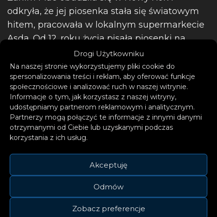
odkryła, że jej piosenka stała się światowym
hitem, pracowała w lokalnym supermarkecie
Asda. Od 12. roku życia pisała piosenki na
starym pianinie babci, próbując poradzić
Drogi Użytkowniku
sobie z trudami dorastania.
Na naszej stronie wykorzystujemy pliki cookie do
spersonalizowania treści i reklam, aby oferować funkcje
społecznościowe i analizować ruch w naszej witrynie.
Informacje o tym, jak korzystasz z naszej witryny,
udostępniamy partnerom reklamowym i analitycznym.
– Jako dziecko miałam w sobie
Partnerzy mogą połączyć te informacje z innymi danymi
otrzymanymi od Ciebie lub uzyskanymi podczas
sporo złości, zwłaszcza gdy
korzystania z ich usług.
wracałam ze szkoły.
Nieustannie poszukiwałam
Akceptuję
czegoś, co pomogłoby mi to
Odmów
wszystko uwolnić: judo, jazda
na nartach, jazda na rowerze…
Zobacz preferencje