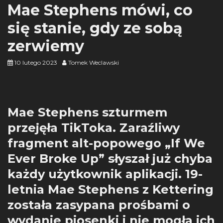
Mae Stephens mówi, co
się stanie, gdy ze sobą
zerwiemy
10 lutego 2023
Tomek Weclawski
Mae Stephens szturmem
przejęła TikToka. Zaraźliwy
fragment alt-popowego „If We
Ever Broke Up” słyszał już chyba
każdy użytkownik aplikacji. 19-
letnia Mae Stephens z Kettering
została zasypana prośbami o
wydanie piosenki i nie mogła ich