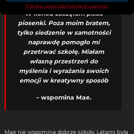
Próbowałam tak wielu rzeczy!
Polityka ciasteczek
Polityka prywatności
W końcu zaczęłam pisać
piosenki. Poza moim bratem,
tylko siedzenie w samotności
naprawdę pomogło mi
przetrwać szkołę. Miałam
własną przestrzeń do
myślenia i wyrażania swoich
emocji w kreatywny sposób
– wspomina Mae.
Mae nie wspomina dobrze szkoły. Latami była