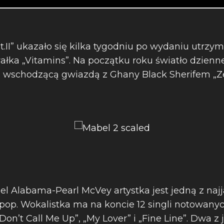
t.II” ukazało się kilka tygodniu po wydaniu utrz
ka „Vitamins”. Na początku roku światło dzienne 
 wschodzącą gwiazdą z Ghany Black Sherifem „Ze
l Alabama-Pearl McVey artystka jest jedną z najj
 pop. Wokalistka ma na koncie 12 singli notowany
„Don’t Call Me Up”, „My Lover” i „Fine Line”. Dwa z