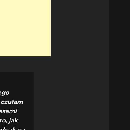
ego
o czułam
zasami
o, jak
ednak na