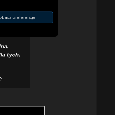
obacz preferencje
na.
a tych,
.