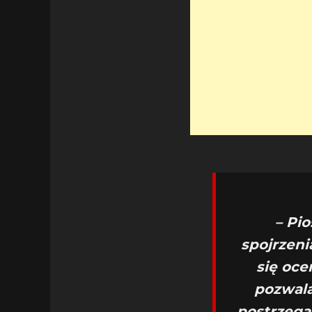
– Pi
spojrzeni
się oce
pozwala
postrzega