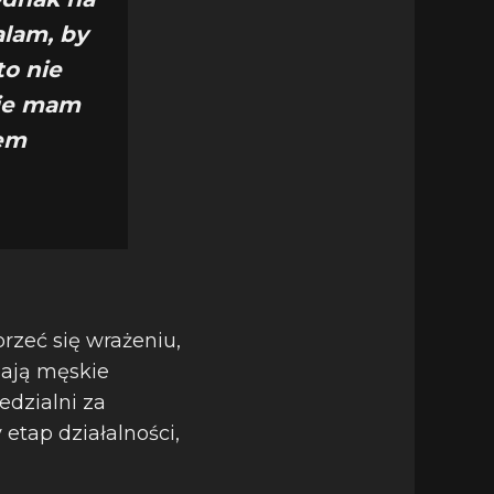
alam, by
to nie
nie mam
tem
rzeć się wrażeniu,
iają męskie
edzialni za
etap działalności,