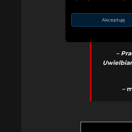
Akceptuję
– Pra
Uwielbia
– 