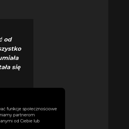
ć od
szystko
umiała
ała się
.
ować funkcje społecznościowe
tępniamy partnerom
anymi od Ciebie lub