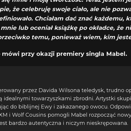
pie, że celebruję swoje ciało, ale nie pozw
efiniowało. Chciałam dać znać każdemu, k
 mnie lub oceniał książkę po okładce, że 
przeciwko temu, ponieważ wiem, kim jes
– mówi przy okazji premiery singla Mabel.
rowany przez Davida Wilsona teledysk, trudno op
są idealnymi towarzyszkami zbrodni. Artystki skup
ując do biblijnej Ewy i zakazanego owocu. Odpowi
XM i Wolf Cousins pomogli Mabel rozpocząć nowy 
jest bardzo autentyczna i niczym nieskrępowana.