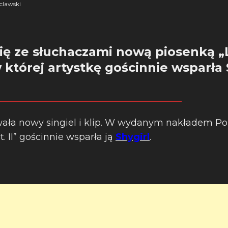
clawski
się ze słuchaczami nową piosenką 
w której artystkę gościnnie wsparła 
ła nowy singiel i klip. W wydanym nakładem Po
. II” gościnnie wsparła ją
Shygirl
.