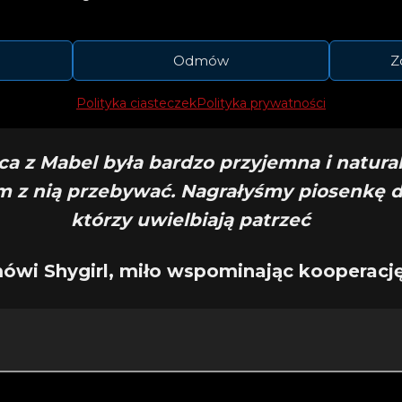
Odmów
Z
Polityka ciasteczek
Polityka prywatności
ca z Mabel była bardzo przyjemna i natural
m z nią przebywać. Nagrałyśmy piosenkę dl
którzy uwielbiają patrzeć
mówi Shygirl, miło wspominając kooperację