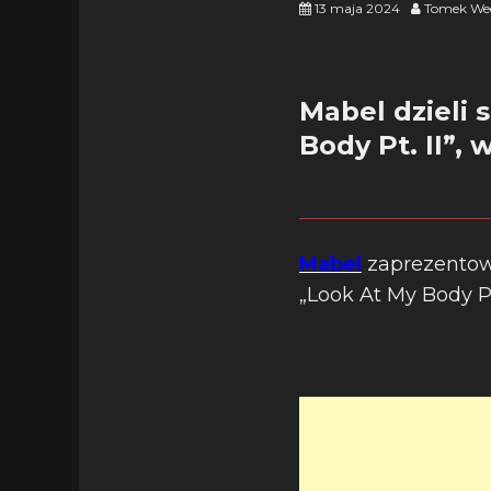
13 maja 2024
Tomek We
Mabel dzieli 
Body Pt. II”, 
Mabel
zaprezentowa
„Look At My Body Pt