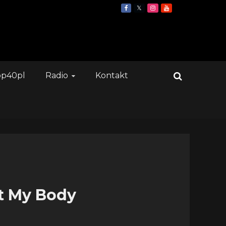
op40pl
Radio
Kontakt
at My Body