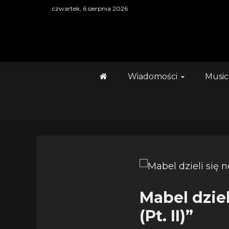
Skip
czwartek, 6 sierpnia 2026
to
content
Wiadomości
Music
Mabel dzie
(Pt. II)”