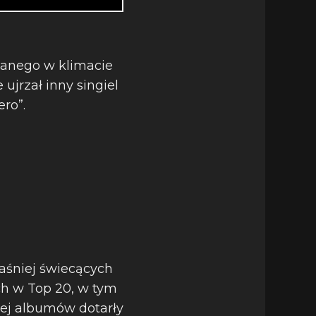
ymanego w klimacie
ujrzał inny singiel
ro”.
aśniej świecących
ch w Top 20, w tym
 jej albumów dotarły