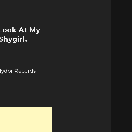
„Look At My
Shygirl.
lydor Records