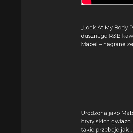
„Look At My Body P
dusznego R&B kawał
Mabel – nagrane ze
Urodzona jako Mabe
brytyjskich gwiazd
takie przeboje jak 