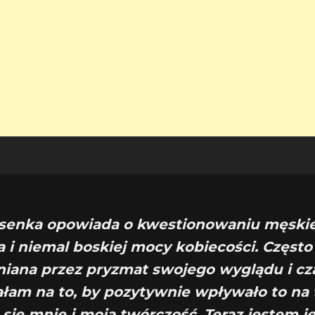
osenka opowiada o kwestionowaniu męski
a i niemal boskiej mocy kobiecości. Częst
niana przez pryzmat swojego wyglądu i c
łam na to, by pozytywnie wpływało to na t
 się mnie i moją twórczość. Teraz jestem j