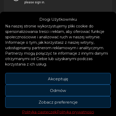
Drogi Użytkowniku
Na naszej stronie wykorzystujemy pliki cookie do
spersonalizowania treści i reklam, aby oferować funkcje
społecznościowe i analizować ruch w naszej witrynie.
Informacje o tym, jak korzystasz z naszej witryny,
udostępniamy partnerom reklamowym i analitycznym.
Partnerzy mogą połączyć te informacje z innymi danymi
otrzymanymi od Ciebie lub uzyskanymi podczas
korzystania z ich usług.
Akceptuję
Lena Moonlight, tak na prawdę Lena
Odmów
Kociszewska – wokalistka, autorka tekstów,
osobowość internetowa (łącznie 4 mln
Zobacz preferencje
obserwujących). Muzycznie zadebiutowała w
Polityka ciasteczek
Polityka prywatności
lipcu 2022 roku, wakacyjnym, popowym