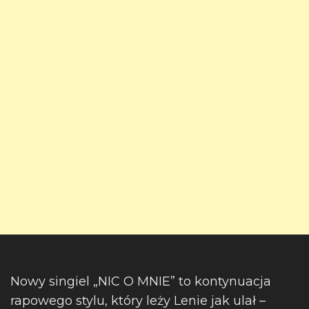
Nowy singiel „NIC O MNIE” to kontynuacja
rapowego stylu, który leży Lenie jak ulał –