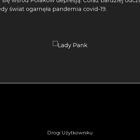
ą się wśród Polaków depresją. Coraz bardziej odc
iedy świat ogarnęła pandemia covid-19.
Drogi Użytkowniku