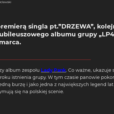
clawski
premierą singla pt.”DRZEWA”, kolej
jubileuszowego albumu grupy „LP4
 marca.
zy album zespołu
Lady Pank
. Co ważne, ukazuje 
roku istnienia grupy. W tym czasie panowie pokon
ejedną burzę i jako jedna z największych legend lat 
ują się na polskiej scenie.