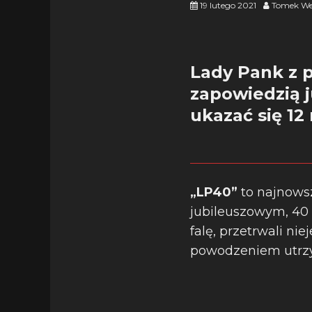
19 lutego 2021
Tomek We
Lady Pank z 
zapowiedzią 
ukazać się 12
„LP40”
to najnows
jubileuszowym, 40 
falę, przetrwali ni
powodzeniem utrzym