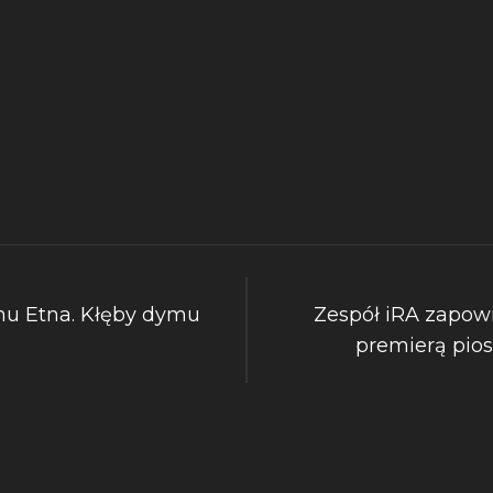
nu Etna. Kłęby dymu
Zespół iRA zapo
premierą pio