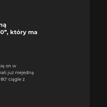
ną
0”, który ma
się on w
ali już niejedną
80′ ciągle z