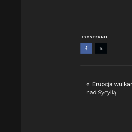
UDOSTĘPNIJ
Nawigacja
Erupcja wulka
nad Sycylią.
wpisu