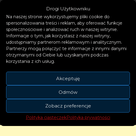
Drogi Użytkowniku
Na naszej stronie wykorzystujemy pliki cookie do
spersonalizowania treści i reklam, aby oferować funkcje
społecznościowe i analizować ruch w naszej witrynie.
Informacje o tym, jak korzystasz z naszej witryny,
udostępniamy partnerom reklamowym i analitycznym.
Partnerzy mogą połączyć te informacje z innymi danymi
Za stylizacje odpowiadają Peri Rosenzweig i
otrzymanymi od Ciebie lub uzyskanymi podczas
korzystania z ich usług.
Nick Royal z kreatywnego kolektywu
HARDSTYLE. Kostiumy Gagi – w tym między
Akceptuję
innymi biała peleryna stworzona ze starych
sukienek ślubnych – dodają kolejną
Odmów
warstwę do przemyślanej produkcji.
Zobacz preferencje
Polityka ciasteczek
Polityka prywatności