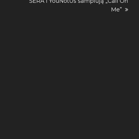
SERA i YouNotUs samplują „Call On
Me”