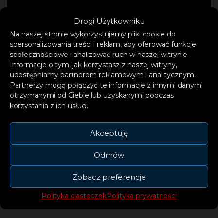
Drogi Użytkowniku
Na naszej stronie wykorzystujemy pliki cookie do
spersonalizowania treści i reklam, aby oferować funkcje
społecznościowe i analizować ruch w naszej witrynie.
Informacje o tym, jak korzystasz z naszej witryny,
udostępniamy partnerom reklamowym i analitycznym.
Partnerzy mogą połączyć te informacje z innymi danymi
otrzymanymi od Ciebie lub uzyskanymi podczas
korzystania z ich usług.
Akceptuję
Odmów
Artysta wyrusza w trasę koncertową „Winter
Zobacz preferencje
Tour 2022”, a pierwszy z występów już 6
stycznia. Poniżej rozpiska koncertowa:
Polityka ciasteczek
Polityka prywatności