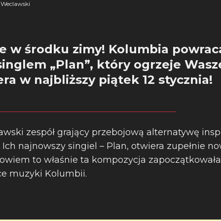
Weclawski
e w środku zimy! Kolumbia powrac
inglem „Plan”, który ogrzeje Wasz
ra w najbliższy piątek 12 stycznia!
awski zespół grający przebojową alternatywę ins
 Ich najnowszy singiel – Plan, otwiera zupełnie n
 bowiem to właśnie ta kompozycja zapoczątkował
yce muzyki Kolumbii.