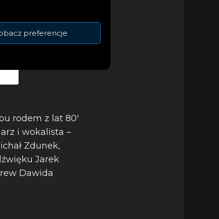
obacz preferencje
pu rodem z lat 80′
rz i wokalista –
Michał Zdunek,
 dźwięku Jarek
 crew Dawida