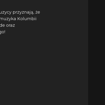
uzycy przyznają, że
 muzyka Kolumbii
de oraz
go!