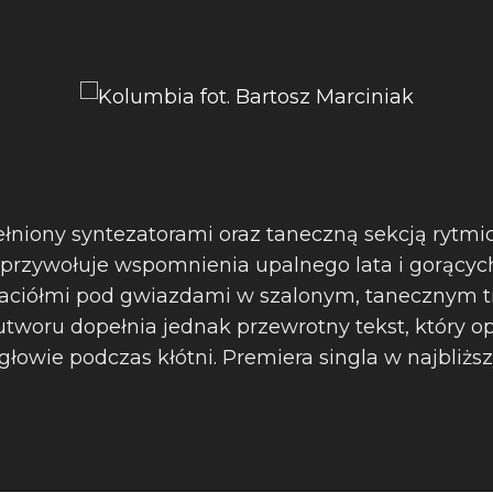
łniony syntezatorami oraz taneczną sekcją rytmi
przywołuje wspomnienia upalnego lata i gorącyc
aciółmi pod gwiazdami w szalonym, tanecznym tr
utworu dopełnia jednak przewrotny tekst, który o
 głowie podczas kłótni. Premiera singla w najbliższ