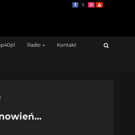
op40pl
Radio
Kontakt
anowień…