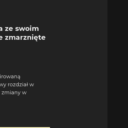
a ze swoim
e zmarznięte
pirowaną
owy rozdział w
a zmiany w