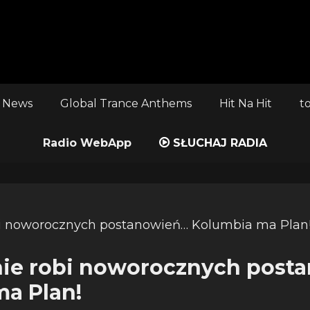
 News
Global Trance Anthems
Hit Na Hit
t
Radio WebApp
SŁUCHAJ RADIA
nie robi noworocznych post
a Plan!