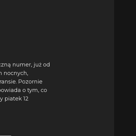
czną numer, już od
h nocnych,
ansie. Pozornie
powiada o tym, co
y piatek 12