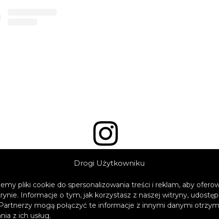
Wyświetl ten post na Instagramie
Drogi Użytkowniku
emy pliki cookie do spersonalizowania treści i reklam, aby ofer
trynie. Informacje o tym, jak korzystasz z naszej witryny, udos
Partnerzy mogą połączyć te informacje z innymi danymi otrzym
ia z ich usług.