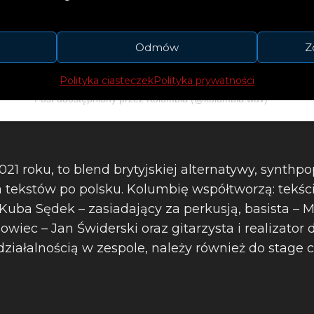
Odmów
Z
Polityka ciasteczek
Polityka prywatności
Post udostępniony przez Kolumbia (@kolumbia.wav)
21 roku, to blend brytyjskiej alternatywy, synthpo
 tekstów po polsku. Kolumbię współtworzą: tekścia
Kuba Sędek – zasiadający za perkusją, basista – 
owiec – Jan Świderski oraz gitarzysta i realizator
 działalnością w zespole, należy również do stage