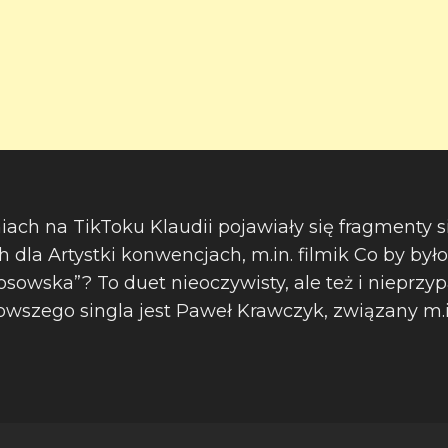
iach na TikToku Klaudii pojawiały się fragmenty s
 dla Artystki konwencjach, m.in. filmik Co by było,
osowska”? To duet nieoczywisty, ale też i nieprzy
szego singla jest Paweł Krawczyk, związany m.i