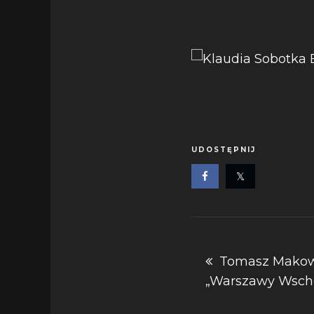
UDOSTĘPNIJ
Nawigacja
Tomasz Makowi
„Warszawy Wscho
wpisu