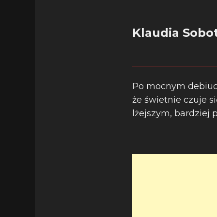
Klaudia Sobot
Po mocnym debiu
że świetnie czuje s
lżejszym, bardzie