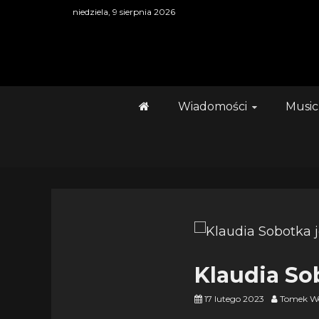
Skip
niedziela, 9 sierpnia 2026
to
content
Wiadomości
Music
Klaudia Sob
17 lutego 2023
Tomek We