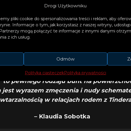
Drogi Użytkowniku
emy pliki cookie do spersonalizowania treści i reklam, aby ofer
trynie. Informacje o tym, jak korzystasz z naszej witryny, udos
eścią o potrzebie bliskości i o tym, jak trudno w 
Partnerzy mogą połączyć te informacje z innymi danymi otrzym
chuje głębia i wzajemna ciekawość.
ia z ich usług.
Odmów
Z
Polityka ciasteczek
Polityka prywatności
ej” to pewnego rodzaju bunt na powierzch
 jest wyrazem zmęczenia i nudy schemat
wtarzalnością w relacjach rodem z Tindera
– Klaudia Sobotka