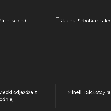
ecki odjeżdża z
Minelli i Sickotoy 
dniej”