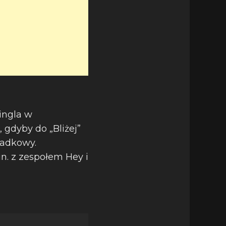
ingla w
 gdyby do „Bliżej”
padkowy.
n. z zespołem Hey i