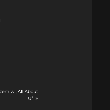
razem w „All About
U”