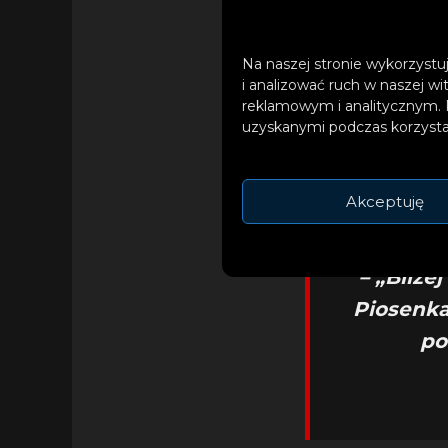
Na naszej stronie wykorzystuj
i analizować ruch w naszej wi
Piosenka jest opowi
reklamowym i analitycznym. 
o relacje, które ce
uzyskanymi podczas korzystan
Akceptuję
– „Bliż
Piosenka
po