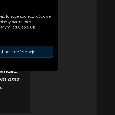
ować funkcje społecznościowe
tępniamy partnerom
dzisiejszym świecie
anymi od Ciebie lub
obacz preferencje
owność.
em oraz
.