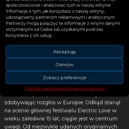
społecznościowe i analizować ruch w naszej witrynie.
roku!
Informacje o tym, jak korzystasz z naszej witryny,
udostępniamy partnerom reklamowym i analitycznym.
– mówi Toby Romeo
Partnerzy mogą połączyć te informacje z innymi danymi
otrzymanymi od Ciebie lub uzyskanymi podczas
korzystania z ich usług.
Akceptuję
Toby Romeo, 21-letni producent, DJ i autor
Odmów
piosenek z Salzburga
, jest uważany za
Zobacz preferencje
jednego z najbardziej obiecujących
debiutantów w branży muzyki tanecznej.
Polityka ciasteczek
Polityka prywatności
Karierę rozpoczął w wieku 13 lat, szybko
zdobywając rozgłos w Europie. Odkąd stanął
na scenie głównej festiwalu Electric Love w
wieku zaledwie 15 lat, ciągle jest w centrum
uwagi. Od niezwykle udanych oryginalnych