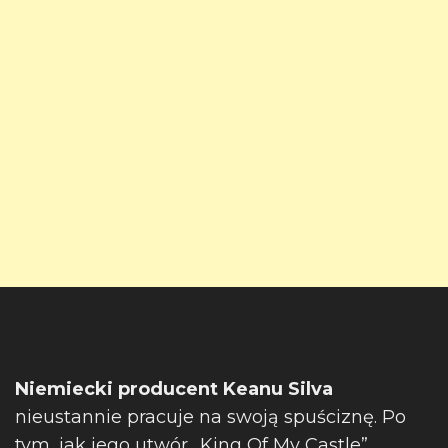
Niemiecki producent Keanu Silva
nieustannie pracuje na swoją spuściznę. Po
tym, jak jego utwór „King Of My Castle”