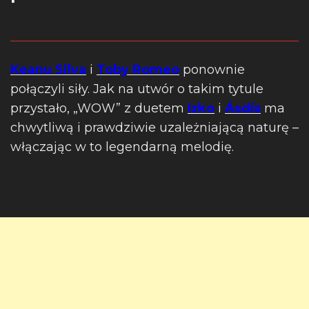
Keanu Silva
i
Toby Romeo
ponownie
połączyli siły. Jak na utwór o takim tytule
przystało, „WOW” z duetem
Izko
i
Ásdís
ma
chwytliwą i prawdziwie uzależniającą naturę –
włączając w to legendarną melodię.