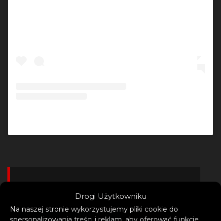
Post udostępniony przez Keanu Silva (@keanusilva)
Drogi Użytkowniku
– „WOW” ma idealny taneczny
Na naszej stronie wykorzystujemy pliki cookie do
vibe na ostatnie miesiące
spersonalizowania treści i reklam, aby oferować funkcje