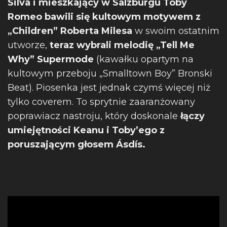
Silva i mieszkający w Salzburgu Toby
Romeo
bawili się kultowym motywem z
„Children” Roberta Milesa
w swoim ostatnim
utworze,
teraz wybrali melodię „Tell Me
Why” Supermode
(kawałku opartym na
kultowym przeboju „Smalltown Boy” Bronski
Beat). Piosenka jest jednak czymś więcej niż
tylko coverem. To sprytnie zaaranżowany
poprawiacz nastroju, który doskonale
łączy
umiejętności Keanu i Toby’ego
z
poruszającym głosem Ásdís.