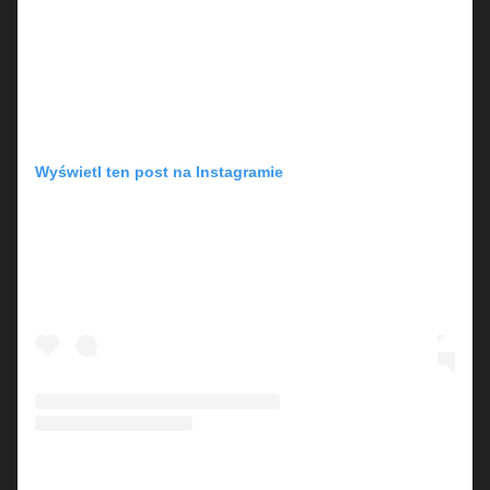
Wyświetl ten post na Instagramie
Post udostępniony przez ÁSDÍS (@asdismv)